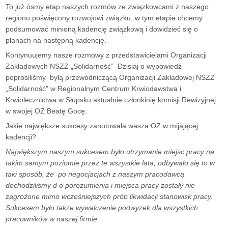
To już ósmy etap naszych rozmów ze związkowcami z naszego
regionu poświęcony rozwojowi związku, w tym etapie chcemy
podsumować minioną kadencję związkową i dowidzieć się o
planach na następną kadencję.
Kontynuujemy nasze rozmowy z przedstawicielami Organizacji
Zakładowych NSZZ „Solidarność” Dzisiaj o wypowiedź
poprosiliśmy byłą przewodniczącą Organizacji Zakładowej NSZZ
„Solidarność” w Regionalnym Centrum Krwiodawstwa i
Krwiolecznictwa w Słupsku aktualnie członkinię komisji Rewizyjnej
w swojej OZ Beatę Gocę.
Jakie największe sukcesy zanotowała wasza OZ w mijającej
kadencji?
Największym naszym sukcesem było utrzymanie miejsc pracy na
takim samym poziomie przez te wszystkie lata, odbywało się to w
taki sposób, że po negocjacjach z naszym pracodawcą
dochodziliśmy d o porozumienia i miejsca pracy zostały nie
zagrożone mimo wcześniejszych prób likwidacji stanowisk pracy.
Sukcesem było także wywalczenie podwyżek dla wszystkich
pracowników w naszej firmie.