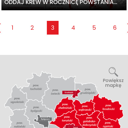
ODDAJ KREW W ROCZNICĘ POWSTANIA…
1
2
3
4
5
6
Powiększ
mapkę