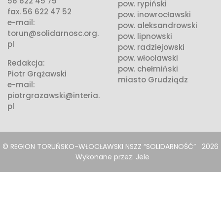
56 622 45 75
pow. rypiński
fax. 56 622 47 52
pow. inowrocławski
e-mail:
pow. aleksandrowski
torun@solidarnosc.org.
pow. lipnowski
pl
pow. radziejowski
pow. włocławski
Redakcja:
pow. chełmiński
Piotr Grążawski
miasto Grudziądz
e-mail:
piotrgrazawski@interia.
pl
© REGION TORUŃSKO-WŁOCŁAWSKI NSZZ “SOLIDARNOŚĆ”
2026
Wykonane przez:
Jele