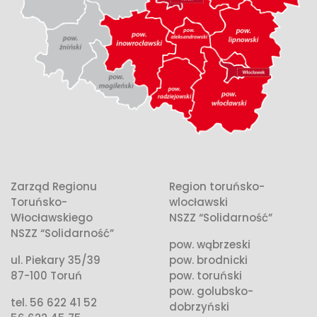
Zarząd Regionu
Region toruńsko-
Toruńsko-
wlocławski
Włocławskiego
NSZZ “Solidarność”
NSZZ “Solidarność”
pow. wąbrzeski
ul. Piekary 35/39
pow. brodnicki
87-100 Toruń
pow. toruński
pow. golubsko-
tel. 56 622 41 52
dobrzyński