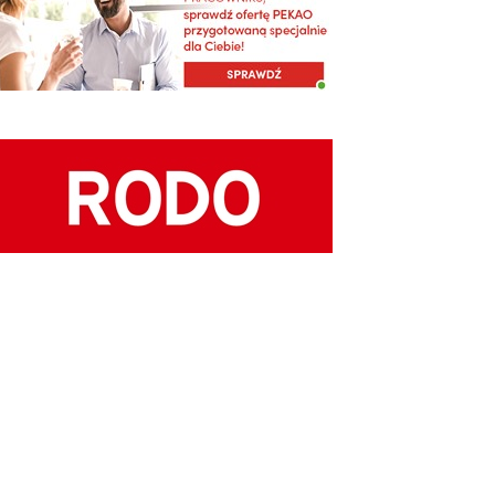
RCHIWUM KOMISJI
RAJOWEJ
chiwum Historyczne KK
frowe archiwum
dziel się historią
 postulatów