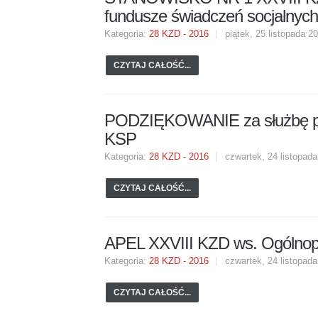
BIURO PRE
KRAJOWA KOMISJA
fundusze świadczeń socjalnych
REWIZYJNA
Uchwały d
Kategoria:
28 KZD - 2016
piątek, 25 listopada 2
INFORMACJE
Uchwały pro
Związku
Skład Komisji Rewizyjnej
CZYTAJ CAŁOŚĆ...
Tygodnik Solidarność
Prezydium
Krajowa K
Głosowanie Elektroniczne
Biuletyn Komisji Krajowej
Komisja Kra
PODZIĘKOWANIE za służbę przy
KOMISJA KRAJOWA
SIS - Serwis Informacyjny
Krajowy Zjaz
KSP
Solidarności
Kategoria:
28 KZD - 2016
Skład Komisji Krajowej
czwartek, 24 listopad
Projekty akt
Przydatne linki
Prezydium Komisji Krajowej
CZYTAJ CAŁOŚĆ...
Galerie
PODSTAWOWE JEDNOSTKI
ORGANIZACYJNE
APEL XXVIII KZD ws. Ogólnopol
W MEDIACH
Kategoria:
28 KZD - 2016
czwartek, 24 listopad
Organizacje zakładowe
"Solidarność" w mediach
CZYTAJ CAŁOŚĆ...
Organizacje międzyzakładowe
O NSZZ "Solidarność"