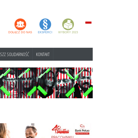
DOŁĄCZ DO NAS
EKSPERCI
WYBORY 2023
SZZ SOLIDARNOŚĆ
KONTAKT
 NSZZ SOLIDARNOŚĆ
ATRON
m jesteśmy
go
ymn
zie nas znajdziesz