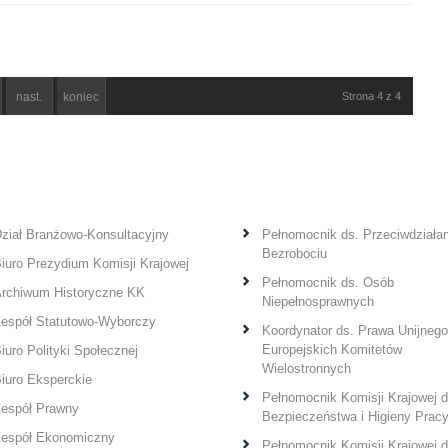
Użyteczne linki
nast.
koniec
Strona 4 z 4
ział Branżowo-Konsultacyjny
Pełnomocnik ds. Przeciwdziałan
Bezrobociu
iuro Prezydium Komisji Krajowej
Pełnomocnik ds. Osób
rchiwum Historyczne KK
Niepełnosprawnych
espół Statutowo-Wyborczy
Koordynator ds. Prawa Unijnego
Europejskich Komitetów
iuro Polityki Społecznej
Wielostronnych
iuro Eksperckie
Pełnomocnik Komisji Krajowej d
espół Prawny
Bezpieczeństwa i Higieny Prac
espół Ekonomiczny
Pełnomocnik Komisji Krajowej d