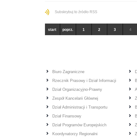
PATRON
Biuro Prasowe
Subskrybuj to źródło RSS
Grudzień 70
OPINIE
Grudzień 70
start
poprz.
1
2
3
4
Piotr Duda
Henryk Nakonieczny
Marcin Zieleniecki
Biuro Zagraniczne
D
Marek Lewandowski
Rzecznik Prasowy i Dział Informacji
B
Dział Organizacyjno-Prawny
A
Zespół Kancelarii Głównej
Z
Dział Administracji i Transportu
B
Dział Finansowy
B
Dział Programów Europejskich
Z
Koordynatorzy Regionalni
Z