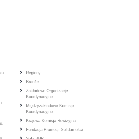
iu
Regiony
Branże
Zakładowe Organizacje
Koordynacyjne
 i
Międzyzakładowe Komisje
Koordynacyjne
Krajowa Komisja Rewizyjna
s.
y
Fundacja Promocji Solidarności
s.
Sala BHP