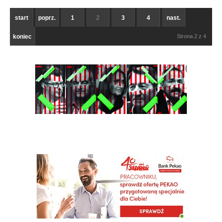
start
poprz.
1
2
3
4
nast.
koniec
Strona 2 z 4