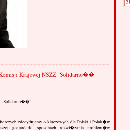
3
 Komisji Krajowej NSZZ "Solidarno��"
Z „Solidarno��”
borczych zdecydujemy o kluczowych dla Polski i Polak�w
szej gospodarki, sposobach rozwi�zania problem�w