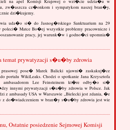
zieli na apel Komisji Krajowej o wzi�cie udzia�u w
iu, zw�aszcza cz�onkom i sympatykom naszej bran�y,
ecznie dzi�kujemy.
awia uda�o si� do Jasnog�rskiego Sanktuarium na 29
 poleci� Matce Bo�ej wszystkie problemy pracownicze i
oszanowanie pracy, jej warunk�w i godno�ci upomnia�
a temat prywatyzacji s�u�by zdrowia
i prasowej pose� Marek Balicki ujawni� zaskakuj�ce
do portalu WikiLeaks. Chodzi o spotkanie Jana Krzysztofa
m ambasadorem Lee Feinsteinem kt�re odby�o si�
�dzy innymi prywatyzacji s�u�by zdrowia w Polsce. Jak
dzi z ambasady USA w Warszawie „Bielecki jest zdania, �e
w z do�wiadczeniem w bran�y s�u�by zdrowia jest wie
jmu, Ostatnie posiedzenie Sejmowej Komisji