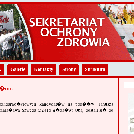
y
Galerie
Kontakty
Strony
Struktura
os�om
 solidarno�ciowych kandydat�w na pos��w: Janusza
anis�awa Szweda (32416 g�os�w) Obaj dostali si� do