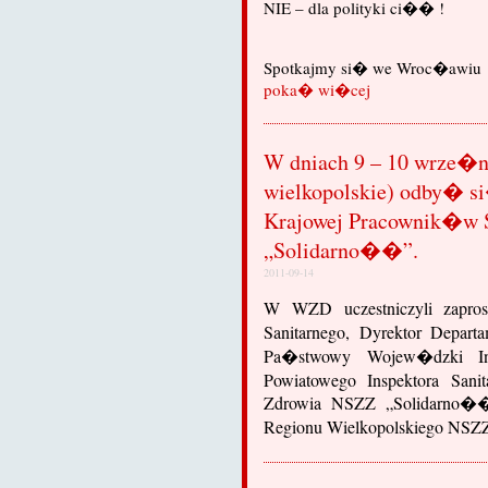
NIE – dla polityki ci�� !
Spotkajmy si� we Wroc�awiu
poka� wi�cej
W dniach 9 – 10 wrze�ni
wielkopolskie) odby� s
Krajowej Pracownik�w S
„Solidarno��”.
2011-09-14
W WZD uczestniczyli zapro
Sanitarnego, Dyrektor Depar
Pa�stwowy Wojew�dzki Ins
Powiatowego Inspektora Sanit
Zdrowia NSZZ „Solidarno��
Regionu Wielkopolskiego NS