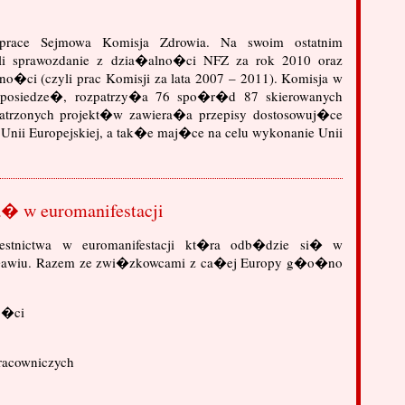
ace Sejmowa Komisja Zdrowia. Na swoim ostatnim
li sprawozdanie z dzia�alno�ci NFZ za rok 2010 oraz
o�ci (czyli prac Komisji za lata 2007 – 2011). Komisja w
 posiedze�, rozpatrzy�a 76 spo�r�d 87 skierowanych
trzonych projekt�w zawiera�a przepisy dostosowuj�ce
Unii Europejskiej, a tak�e maj�ce na celu wykonanie Unii
a� w euromanifestacji
stnictwa w euromanifestacji kt�ra odb�dzie si� w
awiu. Razem ze zwi�zkowcami z ca�ej Europy g�o�no
no�ci
pracowniczych