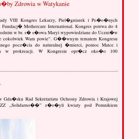
u�by Zdrowia w Watykanie
dy VIII Kongres Lekarzy, Piel�gniarek i Po�o�nych
Fundacj� Mothercare International. Kongres potrwa do 4
wodnim w br. s� s�owa Maryi wypowiedziane do Uczni�w
cie cokolwiek Wam powie”. G��wnym tematem Kongresu
alnego pocz�cia do naturalnej �mierci, pomoc Matce i
yna w prokreacji. W Kongresie opr�cz oko�o 100
.
 w Gda�sku Rad Sekretariatu Ochrony Zdrowia i Krajowej
ZZ „Solidarno��” z�o�yli kwiaty pod Pomnikiem