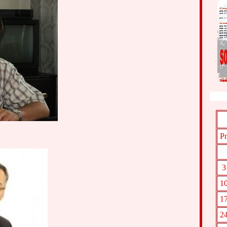
P
3
1
1
2