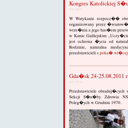
Kongres Katolickiej S�
2011-09-01
W Watykanie rozpocz�� obra
organizowany przez �wiatow� 
wrze�nia a jego has�em prze
w Kanie Galilejskim „Uczy�
jest ochrona �ycia od natur
Rodzinie, naturalna medyc
przedstawicieli s
poka� wi�cej
Gda�sk 24-25.08.2011 r
2011-08-25
Przedstawiciele obraduj�cych
Sekcji S�u�by Zdrowia NS
Poleg�ych w Grudniu 1970.