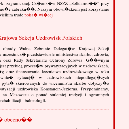
ityki zagranicznej. Cz�onk�w NSZZ „Solidarno��” przy
e mo�e zabrakn��. Naszym obowi�zkiem jest korzystanie
wielkim trude
poka� wi�cej
rajowa Sekcja Uzdrowisk Polskich
brady Walne Zebranie Delegat�w Krajowej Sekcji
 uczestnicz� przedstawiciele ministerstwa skarbu, zdrowia,
a oraz Rady Sekretariatu Ochrony Zdrowia. G��wnym
 jest przebieg proces�w prywatyzacyjnych w uzdrowiskach,
g oraz finansowanie lecznictwa uzdrowiskowego w roku
nie� sytuacj� w uzdrowiskach niepodlegaj�cych
eg pyta� skierowanych do wiceministra skarbu dotyczy�o
atyzacji uzdrowiska Konstancin-Jeziorna. Przypominamy,
 na Mazowszu o ponad stuletniej tradycji i ogromnych
habilitacji i balneologii.
n� obecno��