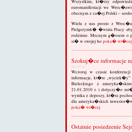
Wszystkim, kt�rzy odpowied
euromanifestacji we Wroc�aw
obecnym z ca�ej Polski – serd
Wielu z nas prosto z Wroc�
Pielgrzymk� �wiata Pracy aby
rodzinne. Mocnym g�osem o p
si� w swojej ho
poka� wi�cej
Szokuj�ce informacje n
2011-09-16
Wczoraj w czasie konferencj
informacje, kt�re „wyciek�y” 
Bieleckiego z ameryka�ski
21.01.2010 r. i dotyczy�o mi
wynika z depeszy, kt�ra pocho
dla ameryka�skich inwestor�
poka� wi�cej
Ostatnie posiedzenie Se