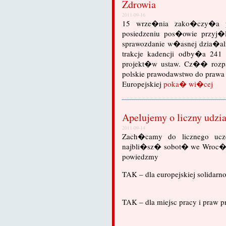
Zdrowia
2011-09-16
15 wrze�nia zako�czy�a pr
posiedzeniu pos�owie przyj�
sprawozdanie w�asnej dzia�aln
trakcje kadencji odby�a 241
projekt�w ustaw. Cz�� rozpa
polskie prawodawstwo do prawa 
Europejskiej
poka� wi�cej
Apelujemy o liczny udzi
2011-09-14
Zach�camy do licznego ucze
najbli�sz� sobot� we Wroc�
powiedzmy
TAK – dla europejskiej solidar
TAK – dla miejsc pracy i praw 