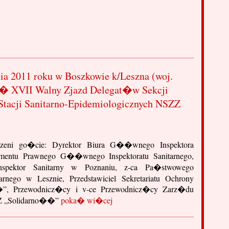
a 2011 roku w Boszkowie k/Leszna (woj.
i� XVII Walny Zjazd Delegat�w Sekcji
tacji Sanitarno-Epidemiologicznych NSZZ
szeni go�cie: Dyrektor Biura G��wnego Inspektora
tamentu Prawnego G��wnego Inspektoratu Sanitarnego,
pektor Sanitarny w Poznaniu, z-ca Pa�stwowego
arnego w Lesznie, Przedstawiciel Sekretariatu Ochrony
”, Przewodnicz�cy i v-ce Przewodnicz�cy Zarz�du
ZZ „Solidarno��”
poka� wi�cej