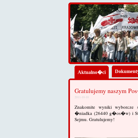
Dokument
Aktualno�ci
Gratulujemy naszym P
2011-10-10
Znakomite wyniki wyborcze
�niadka (26440 g�os�w) i St
Sejmu. Gratulujemy!