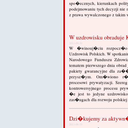
spo�ecznych, kierunkach pol
podejmowaniu tych decyzji ni
z prawa wywalczonego z takim 
W uzdrowisku obraduje K
2011-09-30
W �winouj�ciu rozpocz�o o
Uzdrowisk Polskich. W spotkaniu
Narodowego Funduszu Zdrowi
tematem pierwszego dnia obrad
pakiety gwarancyjne dla za��
przysz�ym. Om�wiono r�w
procesowi prywatyzacji. Szer
kontrowersyjnego procesu pryw
�e jest to jedyne uzdrowisko
zas�ugach dla rozwoju polskiej re
Dzi�kujemy za aktyw
2011-09-19