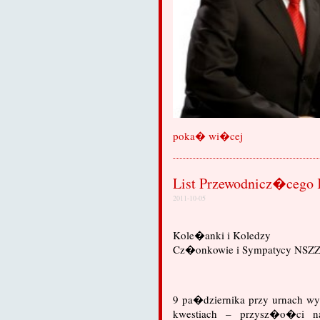
poka� wi�cej
List Przewodnicz�cego
2011-10-05
Kole�anki i Koledzy
Cz�onkowie i Sympatycy NSZ
9 pa�dziernika przy urnach wy
kwestiach – przysz�o�ci na