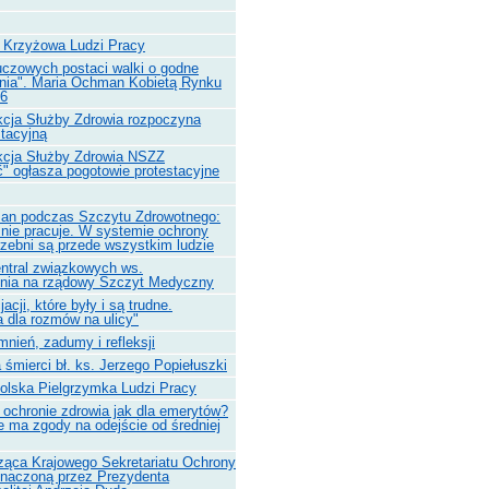
 Krzyżowa Ludzi Pracy
uczowych postaci walki o godne
nia". Maria Ochman Kobietą Rynku
26
cja Służby Zdrowia rozpoczyna
stacyjną
kcja Służby Zdrowia NSZZ
ć" ogłasza pogotowie protestacyjne
an podczas Szczytu Zdrowotnego:
nie pracuje. W systemie ochrony
rzebni są przede wszystkim ludzie
entral związkowych ws.
enia na rządowy Szczyt Medyczny
jacji, które były i są trudne.
a dla rozmów na ulicy"
nień, zadumy i refleksji
 śmierci bł. ks. Jerzego Popiełuszki
olska Pielgrzymka Ludzi Pracy
ochronie zdrowia jak dla emerytów?
 ma zgody na odejście od średniej
ąca Krajowego Sekretariatu Ochrony
znaczoną przez Prezydenta