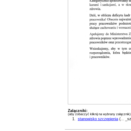
Zalączniki:
(aby zobaczyć kliknij na wybrany załącznik)
stanowisko szczepienia
(... _s