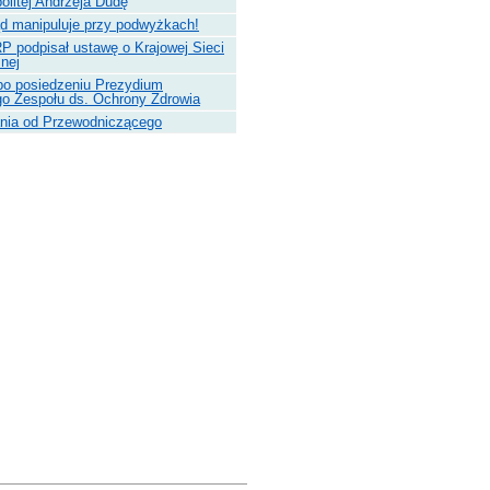
litej Andrzeja Dudę
d manipuluje przy podwyżkach!
P podpisał ustawę o Krajowej Sieci
znej
po posiedzeniu Prezydium
go Zespołu ds. Ochrony Zdrowia
nia od Przewodniczącego