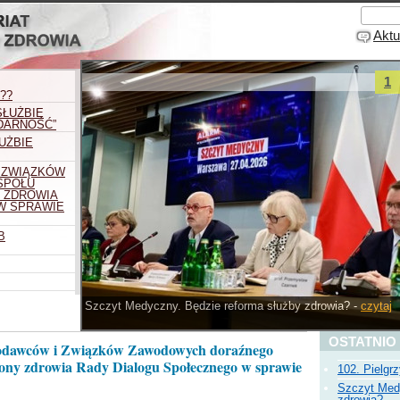
Aktu
1
??
SŁUŻBIE
IDARNOŚĆ”
UŻBIE
 ZWIĄZKÓW
SPOŁU
 ZDROWIA
W SPRAWIE
B
Szczyt Medyczny. Będzie reforma służby zdrowia? -
czytaj
Prev
Next
OSTATNIO
odawców i Związków Zawodowych doraźnego
ony zdrowia Rady Dialogu Społecznego w sprawie
102. Pielgr
Szczyt Med
zdrowia?