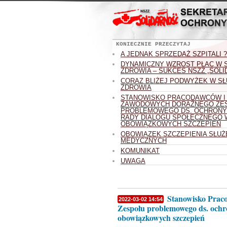
KONIECZNIE PRZECZYTAJ
A JEDNAK SPRZEDAŻ SZPITALI ?
DYNAMICZNY WZROST PŁAC W 
ZDROWIA – SUKCES NSZZ „SOL
CORAZ BLIŻEJ PODWYŻEK W SŁ
ZDROWIA
STANOWISKO PRACODAWCÓW I
ZAWODOWYCH DORAŹNEGO ZE
PROBLEMOWEGO DS. OCHRONY
RADY DIALOGU SPOŁECZNEGO 
OBOWIĄZKOWYCH SZCZEPIEŃ
OBOWIĄZEK SZCZEPIENIA SŁUŻ
MEDYCZNYCH
KOMUNIKAT
UWAGA
Stanowisko Prac
2022-03-02 14:54
Zespołu problemowego ds. ochr
obowiązkowych szczepień