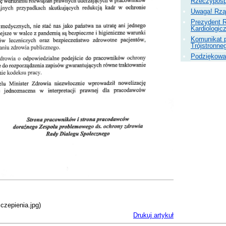
Rzeczypospo
Uwaga! Rzą
Prezydent R
Kardiologic
Komunikat 
Trójstronne
Podziękowa
zczepienia.jpg)
Drukuj artykuł