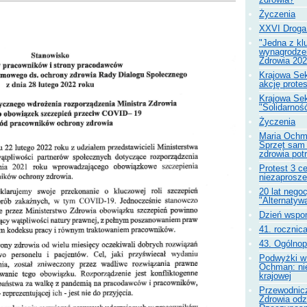
Życzenia
XXVI Droga
"Jedna z kl
wynagrodze
Zdrowia 20
Krajowa Sek
akcję prote
Krajowa Se
"Solidarnoś
Życzenia
Maria Ochm
Sprzęt sam 
zdrowia pot
Protest 3 c
niezaprosz
20 lat negoc
"Alternatyw
Dzień wspom
41. rocznica
43. Ogólnop
Podwyżki w 
Ochman: nie
krajowej
Przewodnicz
Zdrowia od