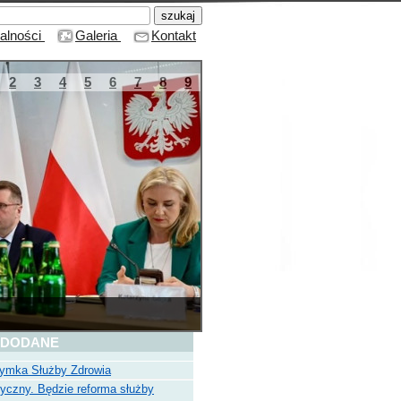
alności
Galeria
Kontakt
2
3
4
5
6
7
8
9
 DODANE
zymka Służby Zdrowia
yczny. Będzie reforma służby