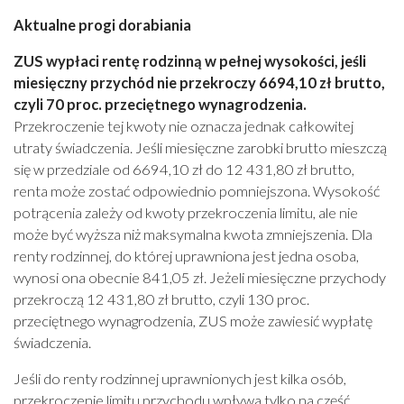
Aktualne progi dorabiania
ZUS wypłaci rentę rodzinną w pełnej wysokości, jeśli
miesięczny przychód nie przekroczy 6694,10 zł brutto,
czyli 70 proc. przeciętnego wynagrodzenia.
Przekroczenie tej kwoty nie oznacza jednak całkowitej
utraty świadczenia. Jeśli miesięczne zarobki brutto mieszczą
się w przedziale od 6694,10 zł do 12 431,80 zł brutto,
renta może zostać odpowiednio pomniejszona. Wysokość
potrącenia zależy od kwoty przekroczenia limitu, ale nie
może być wyższa niż maksymalna kwota zmniejszenia. Dla
renty rodzinnej, do której uprawniona jest jedna osoba,
wynosi ona obecnie 841,05 zł. Jeżeli miesięczne przychody
przekroczą 12 431,80 zł brutto, czyli 130 proc.
przeciętnego wynagrodzenia, ZUS może zawiesić wypłatę
świadczenia.
Jeśli do renty rodzinnej uprawnionych jest kilka osób,
przekroczenie limitu przychodu wpływa tylko na część