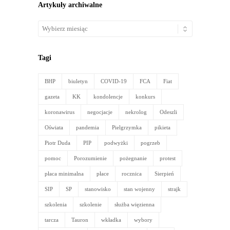
Artykuły archiwalne
Artykuły
archiwalne
Tagi
BHP
biuletyn
COVID-19
FCA
Fiat
gazeta
KK
kondolencje
konkurs
koronawirus
negocjacje
nekrolog
Odeszli
Oświata
pandemia
Pielgrzymka
pikieta
Piotr Duda
PIP
podwyżki
pogrzeb
pomoc
Porozumienie
pożegnanie
protest
płaca minimalna
płace
rocznica
Sierpień
SIP
SP
stanowisko
stan wojenny
strajk
szkolenia
szkolenie
służba więzienna
tarcza
Tauron
wkładka
wybory