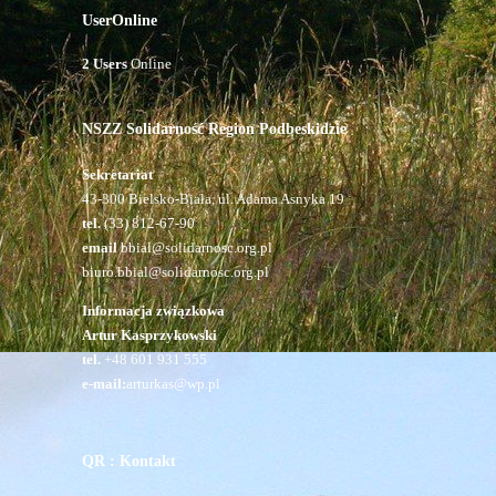
UserOnline
2 Users
Online
NSZZ Solidarność Region Podbeskidzie
Sekretariat
43-300 Bielsko-Biała, ul. Adama Asnyka 19
tel.
(33) 812-67-90
email
bbial@solidarnosc.org.pl
biuro.bbial@solidarnosc.org.pl
Informacja związkowa
Artur Kasprzykowski
tel.
+48 601 931 555
e-mail:
arturkas@wp.pl
QR : Kontakt