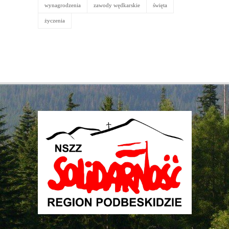
wynagrodzenia
zawody wędkarskie
święta
życzenia