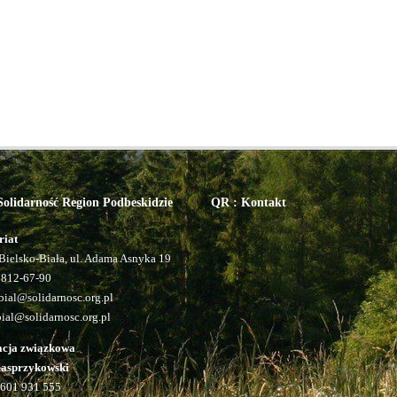
olidarność Region Podbeskidzie
QR : Kontakt
riat
Bielsko-Biała, ul. Adama Asnyka 19
 812-67-90
ial@solidarnosc.org.pl
bial@solidarnosc.org.pl
acja związkowa
Kasprzykowski
601 931 555