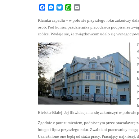
Facebook
Messenger
Twitter
WhatsApp
Email
Klamka zapadła – w połowie przyszłego roku zakończy dział
osób. Pod koniec października pracodawca podpisał ze z
spółce. Wydaje się, że związkowcom udało się wynegocjow
N
d
s
P
n
b
o
N
z
k
Bielsku-Białej. Jej likwidacja ma się zakończyć w połowie 
Zgodnie z porozumieniem, podpisanym przez pracodawcę z
lutego i lipca przyszłego roku. Zwalniani pracownicy mogą 
Uzależnione one będą od stażu pracy. Pracujący najkrócej, 