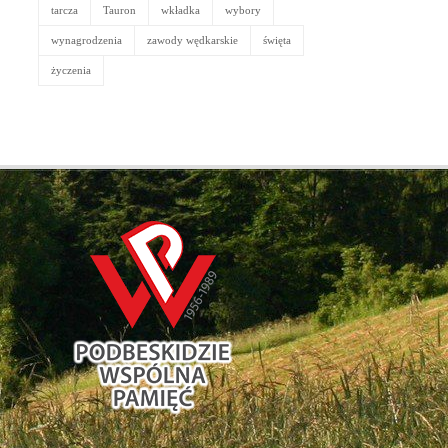
tarcza
Tauron
wkładka
wybory
wynagrodzenia
zawody wędkarskie
święta
życzenia