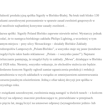
alność produkcyjną spółka Signify w Bielsku-Białej. Na bruk trafi blisko 130
wiązkami zawodowymi porozumienie w sprawie zasad zwolnień grupowych w
ać możliwie najbardziej korzystne zasady zwolnień…
azwa spółki: Signify Poland Bielsko zapewne niewiele mówi. Wystarczy jednak
odać, że to następca bielskiego zakładu Philips Lighting, a wcześniej w tym
amym miejscu – przy ulicy Słowackiego – działały Bielskie Zakłady
odzespołów Lampowych „Polam-Bielsko”, a wszystko staje się jasne (notabene
iegdyś było takie hasło reklamowe: „Polam – i wszystko jasne!”). Najstarsi
ielszczanie pamiętają, że niegdyś były to zakłady „Mewa”, działające w Bielsku
d 1928 roku. Niestety, wszystko wskazuje, że obchodów stulecia nie będzie.
iedawno koncern Signify ogłosił zamiar ograniczenia produkcji i redukcji
atrudnienia w swych zakładach w związku ze zmniejszeniem zainteresowania
onwencjonalnym oświetleniem. Jedną z ofiar takiej decyzji jest spółka w
przyszłego roku.
e związkami zawodowymi, zwolnienia mają nastąpić w dwóch turach – z końcem
liczyć na odprawy znacznie przekraczające te, przewidziane w przepisach.
do pięciu lat, mogą liczyć na ustawowe odprawy (wynagrodzenie jednio- lub