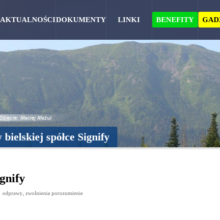
AKTUALNOŚCI
DOKUMENTY
LINKI
BENEFITY
GAD
bielskiej spółce Signify
ignify
,
odprawy
zwolnienia porozumienie