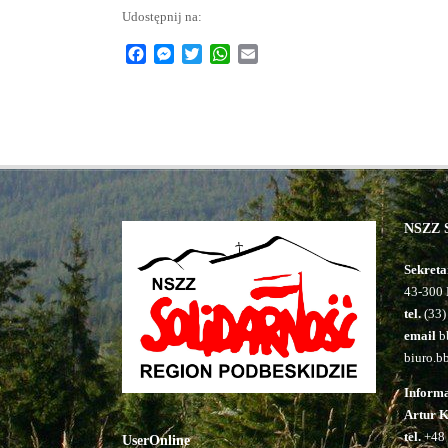
Udostępnij na:
Facebook
Messenger
Twitter
WhatsApp
Email
NSZZ S
Sekreta
43-300 
tel.
(33)
email
bb
biuro.b
Inform
Artur 
tel.
+48 
UserOnline