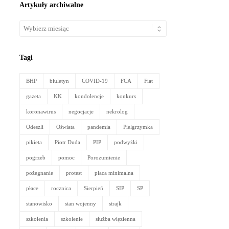
Artykuły archiwalne
Artykuły
archiwalne
Tagi
BHP
biuletyn
COVID-19
FCA
Fiat
gazeta
KK
kondolencje
konkurs
koronawirus
negocjacje
nekrolog
Odeszli
Oświata
pandemia
Pielgrzymka
pikieta
Piotr Duda
PIP
podwyżki
pogrzeb
pomoc
Porozumienie
pożegnanie
protest
płaca minimalna
płace
rocznica
Sierpień
SIP
SP
stanowisko
stan wojenny
strajk
szkolenia
szkolenie
służba więzienna