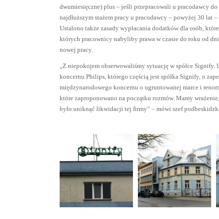
dwumiesięczne) plus – jeśli przepracowali u pracodawcy do p
najdłuższym stażem pracy u pracodawcy – powyżej 30 lat – 
Ustalono także zasady wypłacania dodatków dla osób, które
których pracownicy nabyliby prawa w czasie do roku od dn
nowej pracy.
„Z niepokojem obserwowaliśmy sytuację w spółce Signify. 
koncernu Philips, którego częścią jest spółka Signify, o 
międzynarodowego koncernu o ugruntowanej marce i renomie
które zaproponowano na początku rozmów. Mamy wrażenie, 
było uniknąć likwidacji tej firmy” – mówi szef podbeskidz