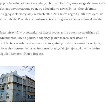
ięciu lat – dodatkowo 9 tys. złotych brutto. Dla osób, które mogą się poszczycić
dostaną trzymiesięczną odprawę i dodatkowo nawet 34 tys. złotych brutto.
 osiągną wiek emerytalny w latach 2025-28, a także nagród jubileuszowych, do
ia zwolnienia. Pracodawca zaoferował także program wsparcia w poszukiwaniu
Uczestniczyliśmy w początkowej części negocjacji, a potem wystąpiliśmy do
zapewnienie środków na godziwe odprawy, jakich można oczekiwać od
. Ostateczne ustalenia są znacznie korzystniejsze dla pracowników od tych,
że zapisy porozumienia można uznać za satysfakcjonujące, skoro nie można
kiej „Solidarności” Marek Bogusz.