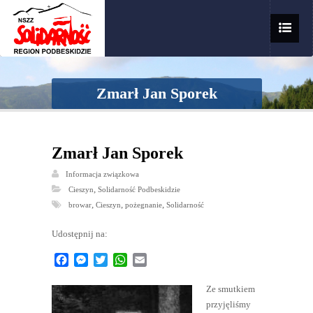
Zmarł Jan Sporek
Zmarł Jan Sporek
Informacja związkowa
,
Cieszyn
Solidarność Podbeskidzie
,
,
,
browar
Cieszyn
pożegnanie
Solidarność
Udostępnij na:
Facebook
Messenger
Twitter
WhatsApp
Email
Ze smutkiem
przyjęliśmy