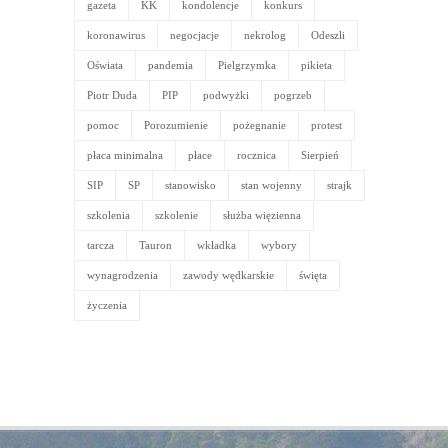
gazeta
KK
kondolencje
konkurs
koronawirus
negocjacje
nekrolog
Odeszli
Oświata
pandemia
Pielgrzymka
pikieta
Piotr Duda
PIP
podwyżki
pogrzeb
pomoc
Porozumienie
pożegnanie
protest
płaca minimalna
płace
rocznica
Sierpień
SIP
SP
stanowisko
stan wojenny
strajk
szkolenia
szkolenie
służba więzienna
tarcza
Tauron
wkładka
wybory
wynagrodzenia
zawody wędkarskie
święta
życzenia