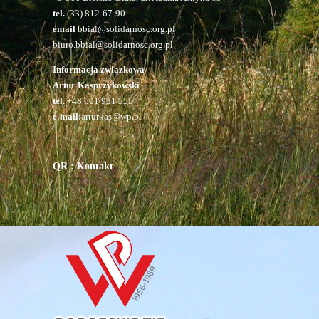
tel.
(33) 812-67-90
email
bbial@solidarnosc.org.pl
biuro.bbial@solidarnosc.org.pl
Informacja związkowa
Artur Kasprzykowski
tel.
+48 601 931 555
e-mail:
arturkas@wp.pl
QR : Kontakt