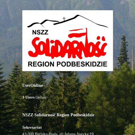
UserOnline
3 Users
Online
NSZZ Solidarność Region Podbeskidzie
Sekretariat
43-300 Bielsko-Biała, ul. Adama Asnyka 19