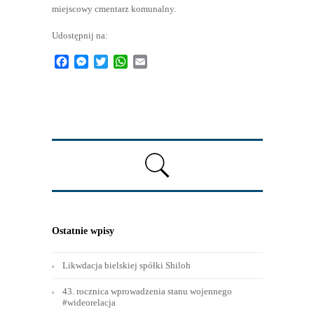
miejscowy cmentarz komunalny.
Udostępnij na:
Facebook
Messenger
Twitter
WhatsApp
Email
Ostatnie wpisy
Likwdacja bielskiej spółki Shiloh
43. rocznica wprowadzenia stanu wojennego
#wideorelacja