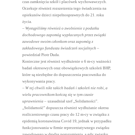
czas zamknięcia szkół i placówek wychowawczych.
Oczekuje również rozszerzenia tego świadczenia na
opiekunów dzieci niepełnosprawnych do 21. roku
życia.
– Wystąpiliśmy również o zwolnienie z podatku
dochodowego zapomóg wypłacanych przez związki
zawodowe swoim członkom oraz zapomóg z
zakładowego funduszu świadczeń socjalnych –
powiedział Piotr Duda.
Konieczne jest również wydłużenie o 6 m-cy ważności
badań okresowych oraz obowiązkowych szkoleń BHP,
które są niezbędne do dopuszczenia pracownika do
wykonywania pracy.
– W tej chwili nikt takich badań i szkoleń nie robi, a
wielu pracownikom kończą się w tym czasie
uprawnienia –
uzasadniał szef „Solidarności”.
„Solidarność” dopuszcza również wydłużanie okresu
rozliczeniowego czasu pracy do 12 m-cy w związku z
epidemią koronawirusa Covid 19, jednak w przypadku
funkcjonowania w firmie reprezentatywnego związku
zawodowego w drodze porozumienia, a gdy związku