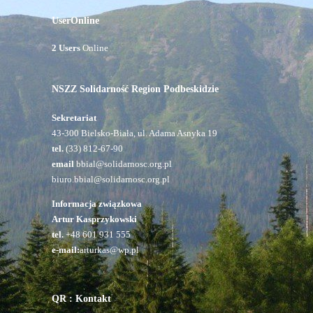
UserOnline
2 Users
Online
NSZZ Solidarność Region Podbeskidzie
Sekretariat
43-300 Bielsko-Biała, ul. Adama Asnyka 19
tel.
(33) 812-67-90
email
bbial@solidarnosc.org.pl
biuro.bbial@solidarnosc.org.pl
Informacja związkowa
Artur Kasprzykowski
tel.
+48 601 931 555
e-mail:
arturkas@wp.pl
QR : Kontakt