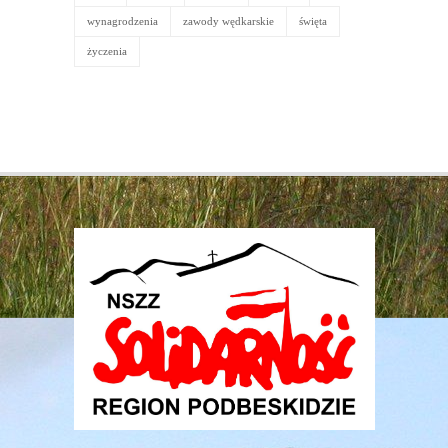
wynagrodzenia
zawody wędkarskie
święta
życzenia