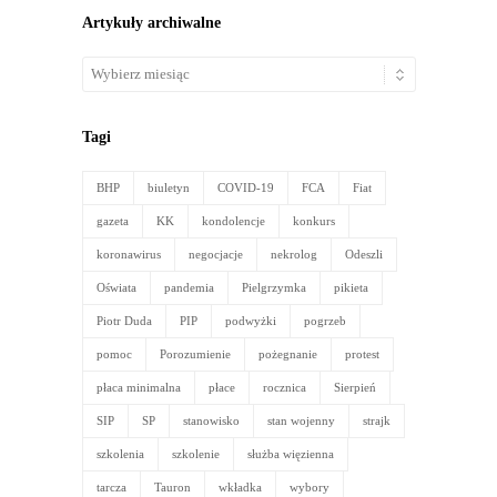
Artykuły archiwalne
Artykuły
archiwalne
Tagi
BHP
biuletyn
COVID-19
FCA
Fiat
gazeta
KK
kondolencje
konkurs
koronawirus
negocjacje
nekrolog
Odeszli
Oświata
pandemia
Pielgrzymka
pikieta
Piotr Duda
PIP
podwyżki
pogrzeb
pomoc
Porozumienie
pożegnanie
protest
płaca minimalna
płace
rocznica
Sierpień
SIP
SP
stanowisko
stan wojenny
strajk
szkolenia
szkolenie
służba więzienna
tarcza
Tauron
wkładka
wybory