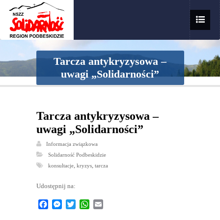
Tarcza antykryzysowa –
uwagi „Solidarności”
Tarcza antykryzysowa –
uwagi „Solidarności”
Informacja związkowa
Solidarność Podbeskidzie
,
,
konsultacje
kryzys
tarcza
Udostępnij na:
Facebook
Messenger
Twitter
WhatsApp
Email