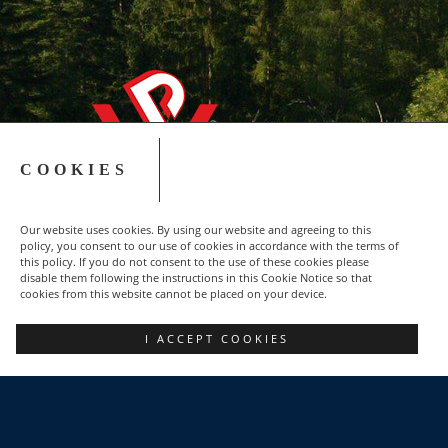
COOKIES
Our website uses cookies. By using our website and agreeing to this
policy, you consent to our use of cookies in accordance with the terms of
this policy. If you do not consent to the use of these cookies please
disable them following the instructions in this Cookie Notice so that
cookies from this website cannot be placed on your device.
Copyright © 2015-2023 NSZZ Solidarność - Region
I ACCEPT COOKIES
Podbeskidzie
FACEBOOK
POZNAJ NAS
DLACZEGO WARTO?