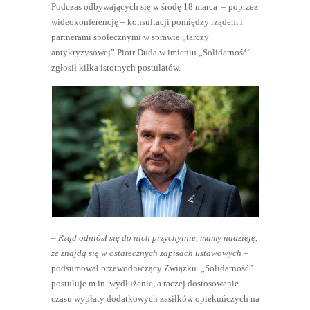
Podczas odbywających się w środę 18 marca – poprzez
wideokonferencję – konsultacji pomiędzy rządem i
partnerami społecznymi w sprawie „tarczy
antykryzysowej” Piotr Duda w imieniu „Solidarność”
zgłosił kilka istotnych postulatów.
– Rząd odniósł się do nich przychylnie, mamy nadzieję,
że znajdą się w ostatecznych zapisach ustawowych –
podsumował przewodniczący Związku. „Solidarność”
postuluje m.in. wydłużenie, a raczej dostosowanie
czasu wypłaty dodatkowych zasiłków opiekuńczych na