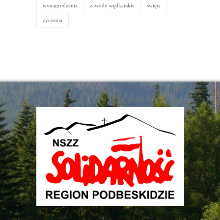
wynagrodzenia
zawody wędkarskie
święta
życzenia