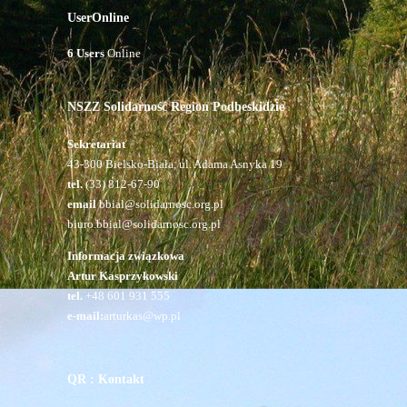
UserOnline
6 Users
Online
NSZZ Solidarność Region Podbeskidzie
Sekretariat
43-300 Bielsko-Biała, ul. Adama Asnyka 19
tel.
(33) 812-67-90
email
bbial@solidarnosc.org.pl
biuro.bbial@solidarnosc.org.pl
Informacja związkowa
Artur Kasprzykowski
tel.
+48 601 931 555
e-mail:
arturkas@wp.pl
QR : Kontakt