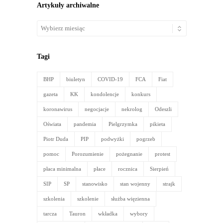
Artykuły archiwalne
Artykuły
archiwalne
Tagi
BHP
biuletyn
COVID-19
FCA
Fiat
gazeta
KK
kondolencje
konkurs
koronawirus
negocjacje
nekrolog
Odeszli
Oświata
pandemia
Pielgrzymka
pikieta
Piotr Duda
PIP
podwyżki
pogrzeb
pomoc
Porozumienie
pożegnanie
protest
płaca minimalna
płace
rocznica
Sierpień
SIP
SP
stanowisko
stan wojenny
strajk
szkolenia
szkolenie
służba więzienna
tarcza
Tauron
wkładka
wybory