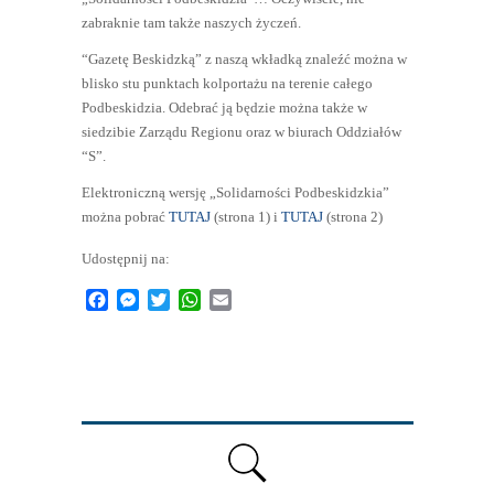
zabraknie tam także naszych życzeń.
“Gazetę Beskidzką” z naszą wkładką znaleźć można w
blisko stu punktach kolportażu na terenie całego
Podbeskidzia. Odebrać ją będzie można także w
siedzibie Zarządu Regionu oraz w biurach Oddziałów
“S”.
Elektroniczną wersję „Solidarności Podbeskidzkia”
można pobrać
TUTAJ
(strona 1) i
TUTAJ
(strona 2)
Udostępnij na:
Facebook
Messenger
Twitter
WhatsApp
Email