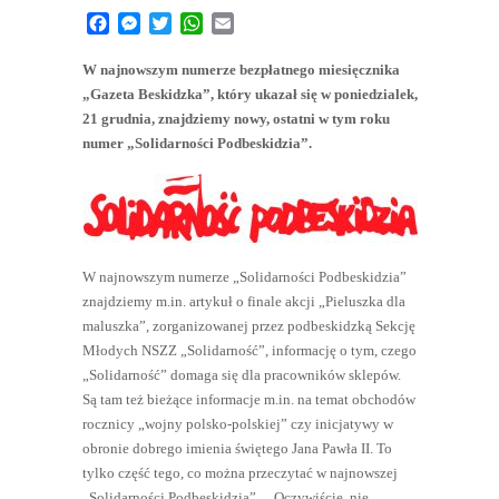
Facebook
Messenger
Twitter
WhatsApp
Email
W najnowszym numerze bezpłatnego miesięcznika
„Gazeta Beskidzka”, który ukazał się w poniedzialek,
21 grudnia, znajdziemy nowy, ostatni w tym roku
numer „Solidarności Podbeskidzia”.
W najnowszym numerze „Solidarności Podbeskidzia”
znajdziemy m.in. artykuł o finale akcji „Pieluszka dla
maluszka”, zorganizowanej przez podbeskidzką Sekcję
Młodych NSZZ „Solidarność”, informację o tym, czego
„Solidarność” domaga się dla pracowników sklepów.
Są tam też bieżące informacje m.in. na temat obchodów
rocznicy „wojny polsko-polskiej” czy inicjatywy w
obronie dobrego imienia świętego Jana Pawła II. To
tylko część tego, co można przeczytać w najnowszej
„Solidarności Podbeskidzia”… Oczywiście, nie