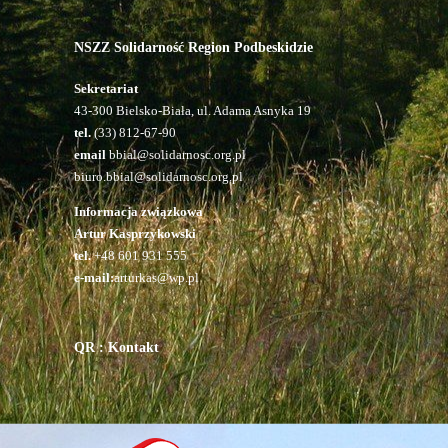
NSZZ Solidarność Region Podbeskidzie
Sekretariat
43-300 Bielsko-Biała, ul. Adama Asnyka 19
tel.
(33) 812-67-90
email
bbial@solidarnosc.org.pl
biuro.bbial@solidarnosc.org.pl
Informacja związkowa
Artur Kasprzykowski
tel.
+48 601 931 555
e-mail:
arturkas@wp.pl
QR : Kontakt