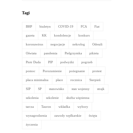
archiwalne
Tagi
BHP
biuletyn
COVID-19
FCA
Fiat
gazeta
KK
kondolencje
konkurs
koronawirus
negocjacje
nekrolog
Odeszli
Oświata
pandemia
Pielgrzymka
pikieta
Piotr Duda
PIP
podwyżki
pogrzeb
pomoc
Porozumienie
pożegnanie
protest
płaca minimalna
płace
rocznica
Sierpień
SIP
SP
stanowisko
stan wojenny
strajk
szkolenia
szkolenie
służba więzienna
tarcza
Tauron
wkładka
wybory
wynagrodzenia
zawody wędkarskie
święta
życzenia