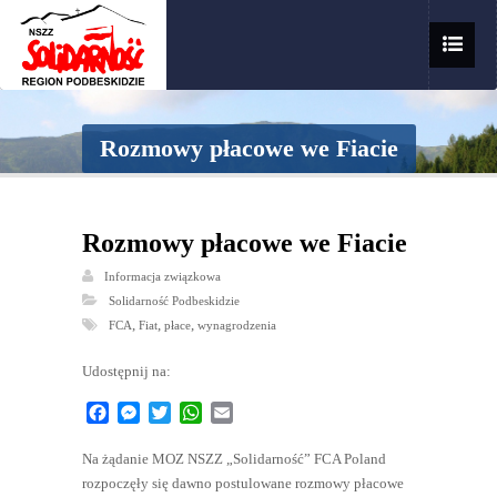
Rozmowy płacowe we Fiacie
Rozmowy płacowe we Fiacie
Informacja związkowa
Solidarność Podbeskidzie
,
,
,
FCA
Fiat
płace
wynagrodzenia
Udostępnij na:
Facebook
Messenger
Twitter
WhatsApp
Email
Na żądanie MOZ NSZZ „Solidarność” FCA Poland
rozpoczęły się dawno postulowane rozmowy płacowe