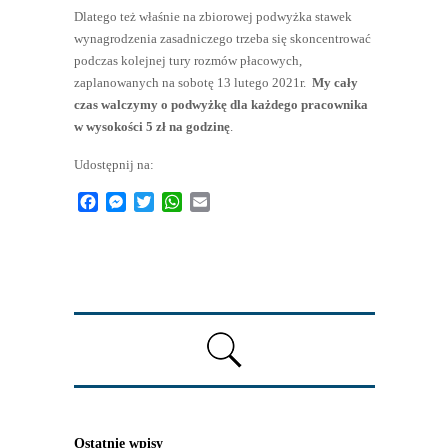
Dlatego też właśnie na zbiorowej podwyżka stawek
wynagrodzenia zasadniczego trzeba się skoncentrować
podczas kolejnej tury rozmów płacowych,
zaplanowanych na sobotę 13 lutego 2021r.
My cały
czas walczymy o podwyżkę dla każdego pracownika
w wysokości 5 zł na godzinę
.
Udostępnij na:
Facebook
Messenger
Twitter
WhatsApp
Email
Ostatnie wpisy