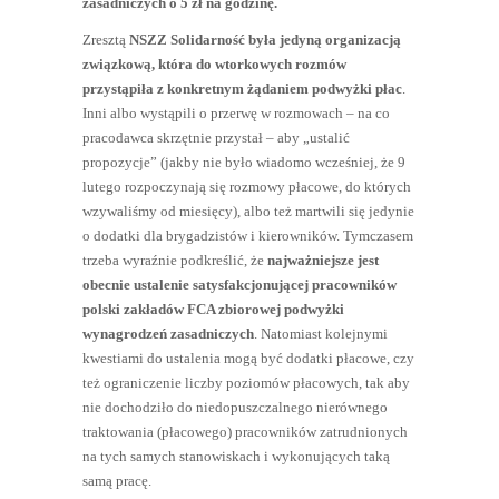
zasadniczych o 5 zł na godzinę.
Zresztą
NSZZ Solidarność była jedyną organizacją
związkową, która do wtorkowych rozmów
przystąpiła z konkretnym żądaniem podwyżki płac
.
Inni albo wystąpili o przerwę w rozmowach – na co
pracodawca skrzętnie przystał – aby „ustalić
propozycje” (jakby nie było wiadomo wcześniej, że 9
lutego rozpoczynają się rozmowy płacowe, do których
wzywaliśmy od miesięcy), albo też martwili się jedynie
o dodatki dla brygadzistów i kierowników. Tymczasem
trzeba wyraźnie podkreślić, że
najważniejsze jest
obecnie ustalenie satysfakcjonującej pracowników
polski zakładów FCA zbiorowej podwyżki
wynagrodzeń zasadniczych
. Natomiast kolejnymi
kwestiami do ustalenia mogą być dodatki płacowe, czy
też ograniczenie liczby poziomów płacowych, tak aby
nie dochodziło do niedopuszczalnego nierównego
traktowania (płacowego) pracowników zatrudnionych
na tych samych stanowiskach i wykonujących taką
samą pracę.