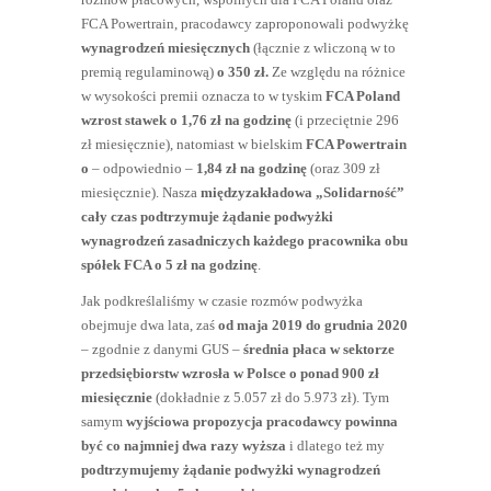
FCA Powertrain, pracodawcy zaproponowali podwyżkę
wynagrodzeń miesięcznych
(łącznie z wliczoną w to
premią regulaminową)
o 350 zł.
Ze względu na różnice
w wysokości premii oznacza to w tyskim
FCA Poland
wzrost stawek o 1,76 zł na godzinę
(i przeciętnie 296
zł miesięcznie), natomiast w bielskim
FCA Powertrain
o
– odpowiednio –
1,84 zł na godzinę
(oraz 309 zł
miesięcznie). Nasza
międzyzakładowa „Solidarność”
cały czas podtrzymuje żądanie podwyżki
wynagrodzeń zasadniczych każdego pracownika obu
spółek FCA o 5 zł na godzinę
.
Jak podkreślaliśmy w czasie rozmów podwyżka
obejmuje dwa lata, zaś
od maja 2019 do grudnia 2020
– zgodnie z danymi GUS –
średnia płaca w sektorze
przedsiębiorstw wzrosła w Polsce o ponad 900 zł
miesięcznie
(dokładnie z 5.057 zł do 5.973 zł). Tym
samym
wyjściowa propozycja pracodawcy powinna
być co najmniej dwa razy wyższa
i dlatego też my
podtrzymujemy żądanie podwyżki wynagrodzeń