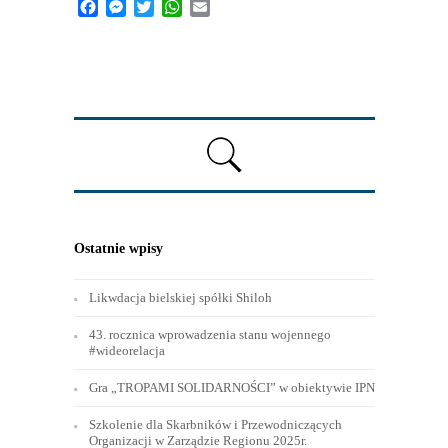
Facebook
Messenger
Twitter
WhatsApp
Email
Ostatnie wpisy
Likwdacja bielskiej spółki Shiloh
43. rocznica wprowadzenia stanu wojennego
#wideorelacja
Gra „TROPAMI SOLIDARNOŚCI” w obiektywie IPN
Szkolenie dla Skarbników i Przewodniczących
Organizacji w Zarządzie Regionu 2025r.