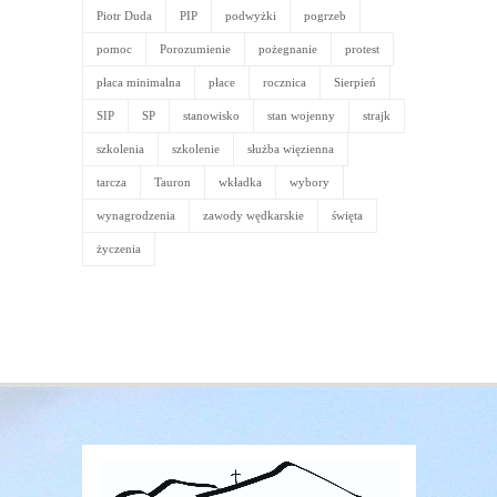
Piotr Duda
PIP
podwyżki
pogrzeb
pomoc
Porozumienie
pożegnanie
protest
płaca minimalna
płace
rocznica
Sierpień
SIP
SP
stanowisko
stan wojenny
strajk
szkolenia
szkolenie
służba więzienna
tarcza
Tauron
wkładka
wybory
wynagrodzenia
zawody wędkarskie
święta
życzenia