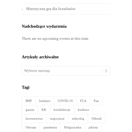
Historyczna gra dla licealistów
Nadchodzące wydarzenia
There are no upcoming events at this time.
Artykuły archiwalne
Artykuły
archiwalne
Tagi
BHP
biuletyn
COVID-19
FCA
Fiat
gazeta
KK
kondolencje
konkurs
koronawirus
negocjacje
nekrolog
Odeszli
Oświata
pandemia
Pielgrzymka
pikieta