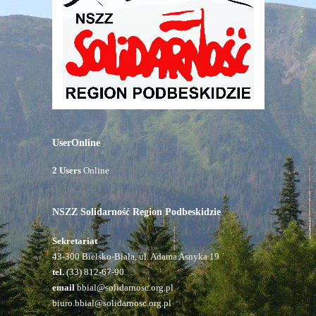
UserOnline
2 Users
Online
NSZZ Solidarność Region Podbeskidzie
Sekretariat
43-300 Bielsko-Biała, ul. Adama Asnyka 19
tel.
(33) 812-67-90
email
bbial@solidarnosc.org.pl
biuro.bbial@solidarnosc.org.pl