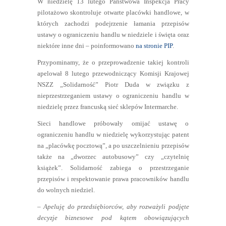
W niedzielę 13 lutego Państwowa Inspekcja Pracy
pilotażowo skontroluje otwarte placówki handlowe, w
których zachodzi podejrzenie łamania przepisów
ustawy o ograniczeniu handlu w niedziele i święta oraz
niektóre inne dni – poinformowano
na stronie PIP
.
Przypominamy, że o przeprowadzenie takiej kontroli
apelował 8 lutego przewodniczący Komisji Krajowej
NSZZ „Solidarność” Piotr Duda w związku z
nieprzestrzeganiem ustawy o ograniczeniu handlu w
niedzielę przez francuską sieć sklepów Intermarche.
Sieci handlowe próbowały omijać ustawę o
ograniczeniu handlu w niedzielę wykorzystując patent
na „placówkę pocztową”, a po uszczelnieniu przepisów
także na „dworzec autobusowy” czy „czytelnię
książek”. Solidarność zabiega o przestrzeganie
przepisów i respektowanie prawa pracowników handlu
do wolnych niedziel.
– Apeluję do przedsiębiorców, aby rozważyli podjęte
decyzje biznesowe pod kątem obowiązujących