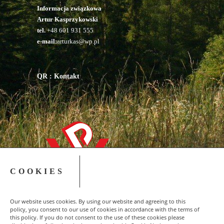
Informacja związkowa
Artur Kasprzykowski
tel.
+48 601 931 555
e-mail:
arturkas@wp.pl
QR : Kontakt
COOKIES
Our website uses cookies. By using our website and agreeing to this
policy, you consent to our use of cookies in accordance with the terms of
this policy. If you do not consent to the use of these cookies please