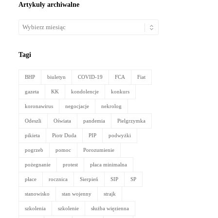
Artykuły archiwalne
Artykuły
archiwalne
Tagi
BHP
biuletyn
COVID-19
FCA
Fiat
gazeta
KK
kondolencje
konkurs
koronawirus
negocjacje
nekrolog
Odeszli
Oświata
pandemia
Pielgrzymka
pikieta
Piotr Duda
PIP
podwyżki
pogrzeb
pomoc
Porozumienie
pożegnanie
protest
płaca minimalna
płace
rocznica
Sierpień
SIP
SP
stanowisko
stan wojenny
strajk
szkolenia
szkolenie
służba więzienna