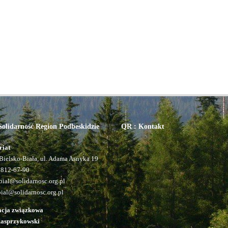
olidarność Region Podbeskidzie
QR : Kontakt
riat
Bielsko-Biała, ul. Adama Asnyka 19
 812-67-90
ial@solidarnosc.org.pl
bial@solidarnosc.org.pl
acja związkowa
Kasprzykowski