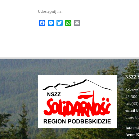
Udostępnij na:
Facebook
Messenger
Twitter
WhatsApp
Email
NSZZ S
Sekreta
43-300 
tel.
(33)
email
bb
biuro.b
Inform
Artur 