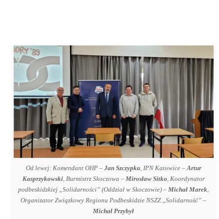
Od lewej: Komendant OHP –
Jan Szczypka
, IPN Katowice –
Artur
Kasprzykowski
, Burmistrz Skoczowa –
Mirosław Sitko
, Koordynator
podbeskidzkiej „Solidarności” (Oddział w Skoczowie) –
Michał Marek
,
Organizator Związkowy Regionu Podbeskidzie NSZZ „Solidarność” –
Michał Przybył