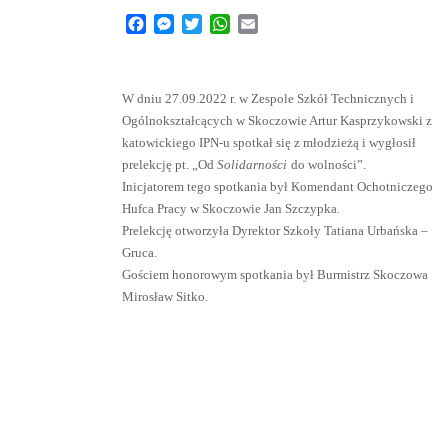
Facebook
Messenger
Twitter
WhatsApp
Email
W dniu 27.09.2022 r. w Zespole Szkół Technicznych i
Ogólnokształcących w Skoczowie Artur Kasprzykowski z
katowickiego IPN-u spotkał się z młodzieżą i wygłosił
prelekcję pt. „Od
Solidarności
do wolności”.
Inicjatorem tego spotkania był Komendant Ochotniczego
Hufca Pracy w Skoczowie Jan Szczypka.
Prelekcję otworzyła Dyrektor Szkoły Tatiana Urbańska –
Gruca.
Gościem honorowym spotkania był Burmistrz Skoczowa
Mirosław Sitko.