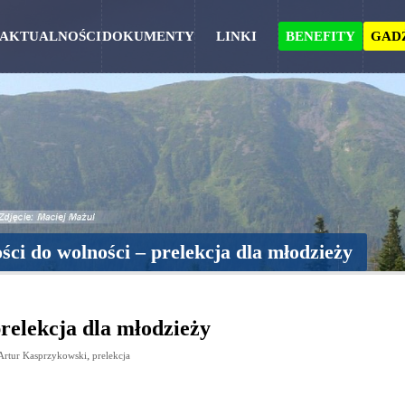
AKTUALNOŚCI
DOKUMENTY
LINKI
BENEFITY
GAD
ści do wolności – prelekcja dla młodzieży
prelekcja dla młodzieży
,
Artur Kasprzykowski
prelekcja