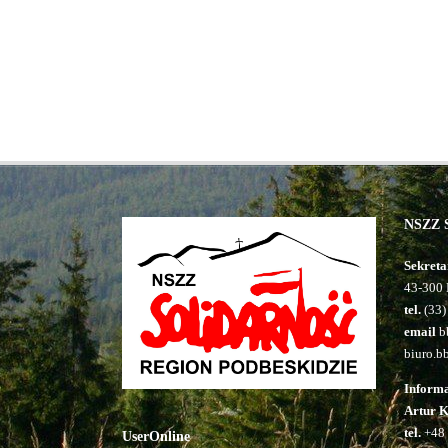
NSZZ S
Sekreta
43-300 
tel.
(33)
email
bb
biuro.b
Inform
Artur 
tel.
+48 
UserOnline