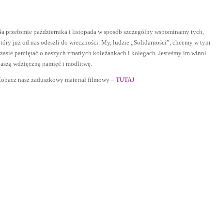
a przełomie października i listopada w sposób szczególny wspominamy tych,
tóry już od nas odeszli do wieczności. My, ludzie „Solidarności”, chcemy w tym
zasie pamiętać o naszych zmarłych koleżankach i kolegach. Jesteśmy im winni
aszą wdzięczną pamięć i modlitwę.
obacz nasz zaduszkowy materiał filmowy –
TUTAJ