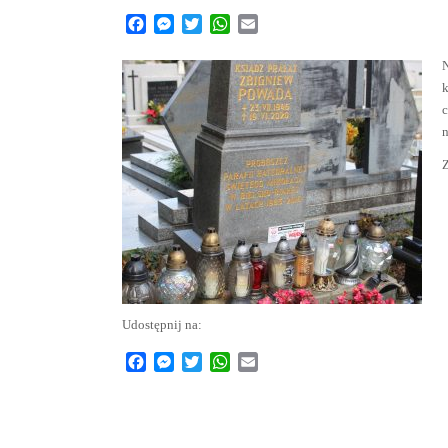
Facebook
Messenger
Twitter
WhatsApp
Email
N
k
c
n
Z
Udostępnij na:
Facebook
Messenger
Twitter
WhatsApp
Email