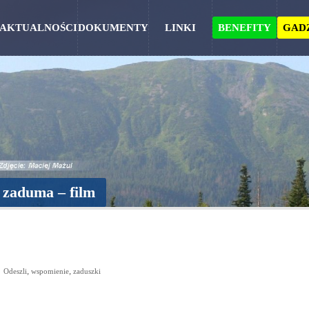
AKTUALNOŚCI
DOKUMENTY
LINKI
BENEFITY
GAD
 zaduma – film
,
,
Odeszli
wspomienie
zaduszki