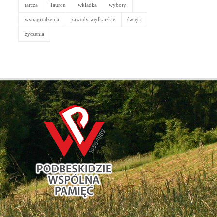
tarcza
Tauron
wkładka
wybory
wynagrodzenia
zawody wędkarskie
święta
życzenia