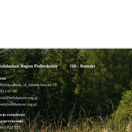
olidarność Region Podbeskidzie
QR : Kontakt
riat
Bielsko-Biała, ul. Adama Asnyka 19
 812-67-90
ial@solidarnosc.org.pl
bial@solidarnosc.org.pl
acja związkowa
Kasprzykowski
601 931 555