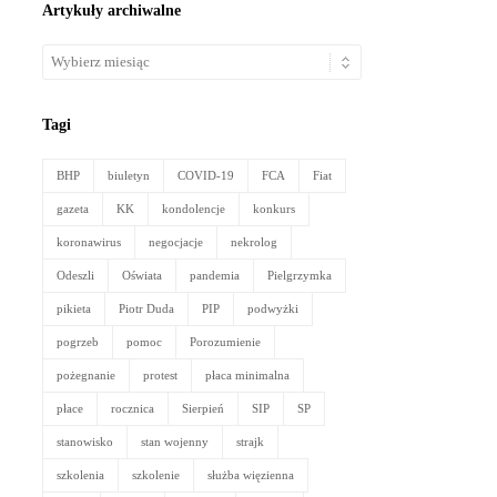
Artykuły archiwalne
Artykuły
archiwalne
Tagi
BHP
biuletyn
COVID-19
FCA
Fiat
gazeta
KK
kondolencje
konkurs
koronawirus
negocjacje
nekrolog
Odeszli
Oświata
pandemia
Pielgrzymka
pikieta
Piotr Duda
PIP
podwyżki
pogrzeb
pomoc
Porozumienie
pożegnanie
protest
płaca minimalna
płace
rocznica
Sierpień
SIP
SP
stanowisko
stan wojenny
strajk
szkolenia
szkolenie
służba więzienna