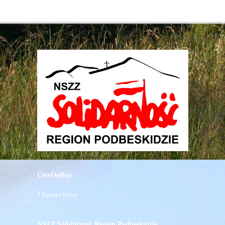
UserOnline
7 Users
Online
NSZZ Solidarność Region Podbeskidzie