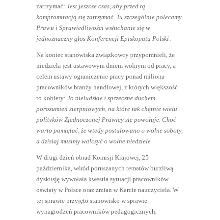
zatrzymać:
Jest jeszcze czas, aby przed tą
kompromitacją się zatrzymać. Tu szczególnie polecamy
Prawu i Sprawiedliwości wsłuchanie się w
jednoznaczny głos Konferencji Episkopatu Polski
.
Na koniec stanowiska związkowcy przypomnieli, że
niedziela jest ustawowym dniem wolnym od pracy, a
celem ustawy ograniczenie pracy ponad miliona
pracowników branży handlowej, z których większość
to kobiety:
To nieludzkie i sprzeczne duchem
porozumień sierpniowych, na które tak chętnie wielu
polityków Zjednoczonej Prawicy się powołuje. Choć
warto pamiętać, że wtedy postulowano o wolne soboty,
a dzisiaj musimy walczyć o wolne niedziele
.
W drugi dzień obrad Komisji Krajowej, 25
października, wśród poruszanych tematów burzliwą
dyskusję wywołała kwestia sytuacji pracowników
oświaty w Polsce oraz zmian w Karcie nauczyciela. W
tej sprawie przyjęto stanowisko w sprawie
wynagrodzeń pracowników pedagogicznych,