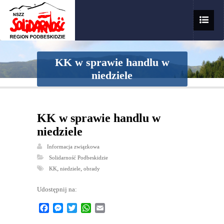
KK w sprawie handlu w
niedziele
KK w sprawie handlu w
niedziele
Informacja związkowa
Solidarność Podbeskidzie
,
,
KK
niedziele
obrady
Udostępnij na:
Facebook
Messenger
Twitter
WhatsApp
Email