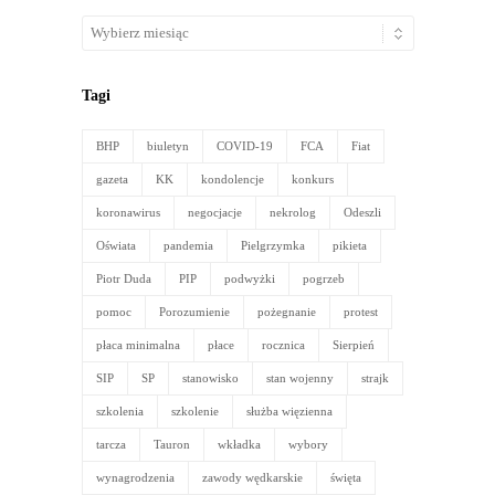
Artykuły
archiwalne
Tagi
BHP
biuletyn
COVID-19
FCA
Fiat
gazeta
KK
kondolencje
konkurs
koronawirus
negocjacje
nekrolog
Odeszli
Oświata
pandemia
Pielgrzymka
pikieta
Piotr Duda
PIP
podwyżki
pogrzeb
pomoc
Porozumienie
pożegnanie
protest
płaca minimalna
płace
rocznica
Sierpień
SIP
SP
stanowisko
stan wojenny
strajk
szkolenia
szkolenie
służba więzienna
tarcza
Tauron
wkładka
wybory
wynagrodzenia
zawody wędkarskie
święta