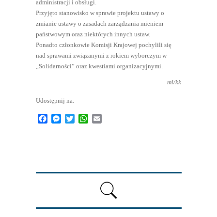
administracji i obsługi.
Przyjęto stanowisko w sprawie projektu ustawy o
zmianie ustawy o zasadach zarządzania mieniem
państwowym oraz niektórych innych ustaw.
Ponadto członkowie Komisji Krajowej pochylili się
nad sprawami związanymi z rokiem wyborczym w
„Solidarności” oraz kwestiami organizacyjnymi.
ml/kk
Udostępnij na:
Facebook
Messenger
Twitter
WhatsApp
Email