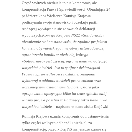
Część wolnych niedziele to nie kompromis, ale
kompromitacja Prawa i Sprawiedliwości. Obradująca 24
października w Wieliczce Komisja Krajowa
podtrzymała swoje stanowisko i oczekuje partii
rządzącej wywiązania się ze swoich deklaracji
wyborczych.
Komisja Krajowa NSZZ »Solidarność«
niezmiennie stoi na stanowisku, że zgodnie projektem
komitetu obywatelskiego inicjatywy ustawodawczej
ograniczenia handlu w niedzielę, którego
»Solidarność« jest częścią, ograniczenie ma dotyczyć
wszystkich niedziel. Jest to spójne z deklaracjami
Prawa i Sprawiedliwości z ostatniej kampanii
wyborczej o oddaniu niedzieli pracownikom oraz
wcześniejszymi działaniami tej partii, która jako
ugrupowanie opozycyjne kilka lat temu zgłosiło swój
własny projekt poselski zakładający zakaz handlu we
wszystkie niedziele
– napisano w stanowisku Krajówki.
Komisja Krajowa uznała kompromis dot. ustanowienia
tylko części wolnych od handlu niedziel, za
kompromitację, przed którą PiS ma jeszcze szasne się