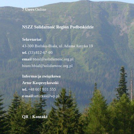
7 Users
Online
NSZZ Solidarność Region Podbeskidzie
Sekretariat
43-300 Bielsko-Biała, ul. Adama Asnyka 19
tel.
(33) 812-67-90
email
bbial@solidarnosc.org.pl
biuro.bbial@solidarnosc.org.pl
Informacja związkowa
Artur Kasprzykowski
tel.
+48 601 931 555
e-mail:
arturkas@wp.pl
QR : Kontakt