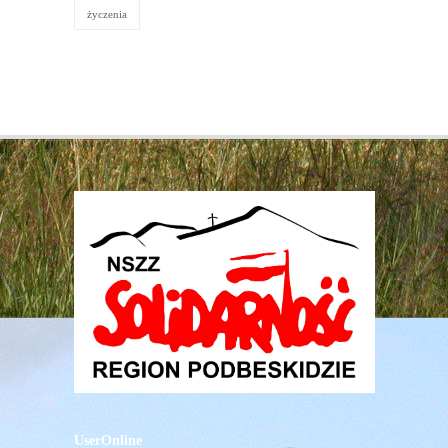
życzenia
UserOnline