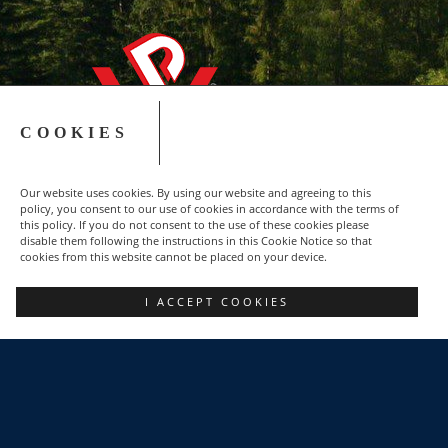
COOKIES
Our website uses cookies. By using our website and agreeing to this
policy, you consent to our use of cookies in accordance with the terms of
this policy. If you do not consent to the use of these cookies please
disable them following the instructions in this Cookie Notice so that
cookies from this website cannot be placed on your device.
Copyright © 2015-2023 NSZZ Solidarność - Region
I ACCEPT COOKIES
Podbeskidzie
FACEBOOK
POZNAJ NAS
DLACZEGO WARTO?
POLITYKA PRYWATNOŚCI