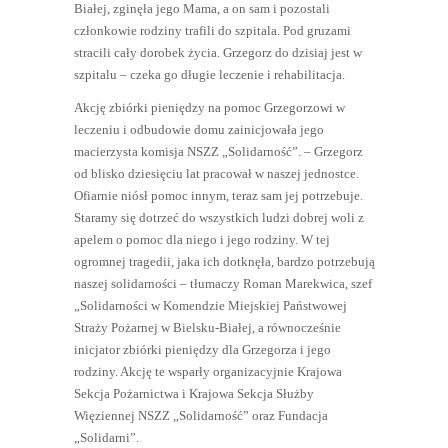
Białej, zginęła jego Mama, a on sam i pozostali
członkowie rodziny trafili do szpitala. Pod gruzami
stracili cały dorobek życia. Grzegorz do dzisiaj jest w
szpitalu – czeka go długie leczenie i rehabilitacja.
Akcję zbiórki pieniędzy na pomoc Grzegorzowi w
leczeniu i odbudowie domu zainicjowała jego
macierzysta komisja NSZZ „Solidarność”. – Grzegorz
od blisko dziesięciu lat pracował w naszej jednostce.
Ofiarnie niósł pomoc innym, teraz sam jej potrzebuje.
Staramy się dotrzeć do wszystkich ludzi dobrej woli z
apelem o pomoc dla niego i jego rodziny. W tej
ogromnej tragedii, jaka ich dotknęła, bardzo potrzebują
naszej solidarności – tłumaczy Roman Marekwica, szef
„Solidarności w Komendzie Miejskiej Państwowej
Straży Pożarnej w Bielsku-Białej, a równocześnie
inicjator zbiórki pieniędzy dla Grzegorza i jego
rodziny. Akcję te wsparły organizacyjnie Krajowa
Sekcja Pożarnictwa i Krajowa Sekcja Służby
Więziennej NSZZ „Solidarność” oraz Fundacja
„Solidarni”.