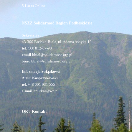
5 Users
Online
NSZZ Solidarność Region Podbeskidzie
Sekretariat
43-300 Bielsko-Biała, ul. Adama Asnyka 19
tel.
(33) 812-67-90
email
bbial@solidarnosc.org.pl
biuro.bbial@solidarnosc.org.pl
Informacja związkowa
Artur Kasprzykowski
tel.
+48 601 931 555
e-mail:
arturkas@wp.pl
QR : Kontakt