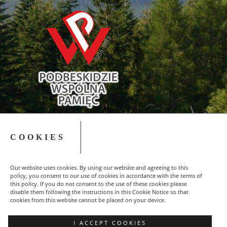
COOKIES
Copyright © 2015-2023 NSZZ Solidarność - Region
Podbeskidzie
Our website uses cookies. By using our website and agreeing to this
FACEBOOK
policy, you consent to our use of cookies in accordance with the terms of
this policy. If you do not consent to the use of these cookies please
POZNAJ NAS
disable them following the instructions in this Cookie Notice so that
cookies from this website cannot be placed on your device.
DLACZEGO WARTO?
POLITYKA PRYWATNOŚCI
I ACCEPT COOKIES