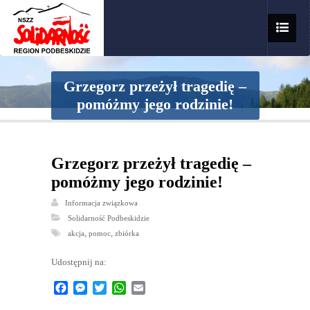
Grzegorz przeżył tragedię –
pomóżmy jego rodzinie!
Grzegorz przeżył tragedię –
pomóżmy jego rodzinie!
Informacja związkowa
Solidarność Podbeskidzie
,
,
akcja
pomoc
zbiórka
Udostępnij na:
Facebook
Messenger
Twitter
WhatsApp
Email