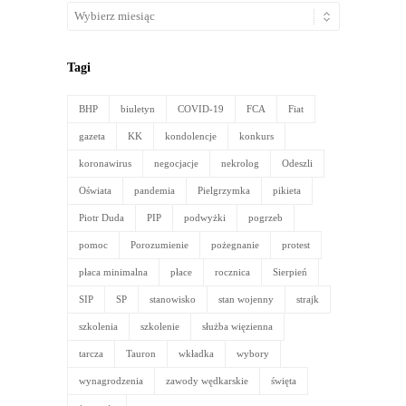
Artykuły
archiwalne
Tagi
BHP
biuletyn
COVID-19
FCA
Fiat
gazeta
KK
kondolencje
konkurs
koronawirus
negocjacje
nekrolog
Odeszli
Oświata
pandemia
Pielgrzymka
pikieta
Piotr Duda
PIP
podwyżki
pogrzeb
pomoc
Porozumienie
pożegnanie
protest
płaca minimalna
płace
rocznica
Sierpień
SIP
SP
stanowisko
stan wojenny
strajk
szkolenia
szkolenie
służba więzienna
tarcza
Tauron
wkładka
wybory
wynagrodzenia
zawody wędkarskie
święta