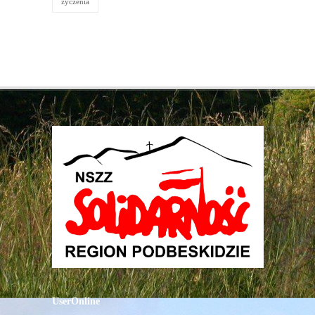
życzenia
UserOnline