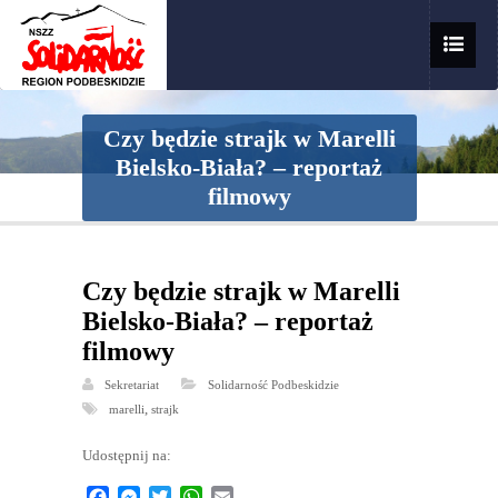
Czy będzie strajk w Marelli
Bielsko-Biała? – reportaż
filmowy
Czy będzie strajk w Marelli
Bielsko-Biała? – reportaż
filmowy
Sekretariat
Solidarność Podbeskidzie
,
marelli
strajk
Udostępnij na:
Facebook
Messenger
Twitter
WhatsApp
Email