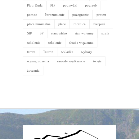
Piotr Duda
PIP
podwyżki
pogrzeb
pomoc
Porozumienie
pożegnanie
protest
płaca minimalna
płace
rocznica
Sierpień
SIP
SP
stanowisko
stan wojenny
strajk
szkolenia
szkolenie
służba więzienna
tarcza
Tauron
wkładka
wybory
wynagrodzenia
zawody wędkarskie
święta
życzenia