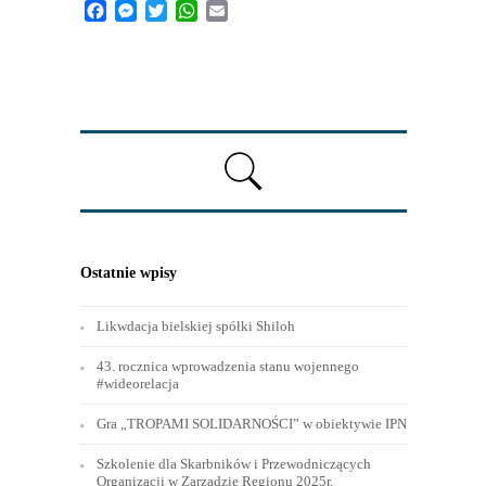
Facebook
Messenger
Twitter
WhatsApp
Email
Ostatnie wpisy
Likwdacja bielskiej spółki Shiloh
43. rocznica wprowadzenia stanu wojennego
#wideorelacja
Gra „TROPAMI SOLIDARNOŚCI” w obiektywie IPN
Szkolenie dla Skarbników i Przewodniczących
Organizacji w Zarządzie Regionu 2025r.