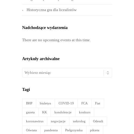
Historyczna gra dla licealistów
Nadchodzące wydarzenia
There are no upcoming events at this time.
Artykuły archiwalne
Artykuły
archiwalne
Tagi
BHP
biuletyn
COVID-19
FCA
Fiat
gazeta
KK
kondolencje
konkurs
koronawirus
negocjacje
nekrolog
Odeszli
Oświata
pandemia
Pielgrzymka
pikieta