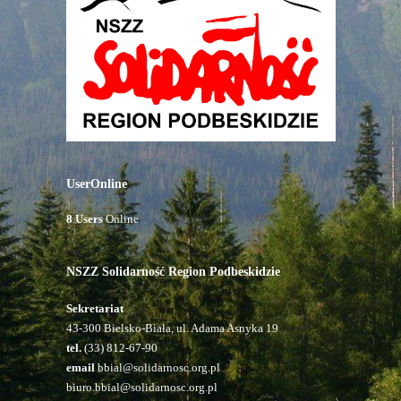
UserOnline
8 Users
Online
NSZZ Solidarność Region Podbeskidzie
Sekretariat
43-300 Bielsko-Biała, ul. Adama Asnyka 19
tel.
(33) 812-67-90
email
bbial@solidarnosc.org.pl
biuro.bbial@solidarnosc.org.pl