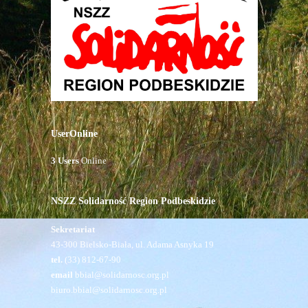
UserOnline
3 Users
Online
NSZZ Solidarność Region Podbeskidzie
Sekretariat
43-300 Bielsko-Biała, ul. Adama Asnyka 19
tel.
(33) 812-67-90
email
bbial@solidarnosc.org.pl
biuro.bbial@solidarnosc.org.pl