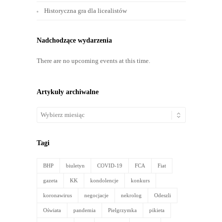
Historyczna gra dla licealistów
Nadchodzące wydarzenia
There are no upcoming events at this time.
Artykuły archiwalne
Artykuły
archiwalne
Tagi
BHP
biuletyn
COVID-19
FCA
Fiat
gazeta
KK
kondolencje
konkurs
koronawirus
negocjacje
nekrolog
Odeszli
Oświata
pandemia
Pielgrzymka
pikieta