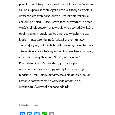
projekt, pod którym podpisało się pół miliona Polaków,
zakłada wprowadzenie ograniczeń w każdą niedzielę, z
wyłączeniem tych handlowych. Projekt nie zakazuje
całkowicie handlu. Dopuszcza jego prowadzenie przez
właścicieli placówek i przewiduje wiele wyjątków, które
obejmują m.in. stacje paliw, dworce, kwiaciarnie czy
kioski.– NSZZ „Solidarność” złożył projekt ustawy
zakładający ograniczenie handlu we wszystkie niedziele i
z tego się nie wycofujemy – mówi Marek Lewandowski,
rzecznik Komisji Krajowej NSZZ „Solidarność”.
Przedstawiciele PiS-u deklarują, że początkowo
obostrzenia mają obowiązywać tylko w co drugą
niedzielę. Jeśli Polacy przyzwyczają się do nich, zakaz
zostanie rozszerzony na wszystkie ostatnie dni
weekendu. /www.solidarnosc.gda.pl/
Udostępnij na:
Facebook
Messenger
Twitter
WhatsApp
Email