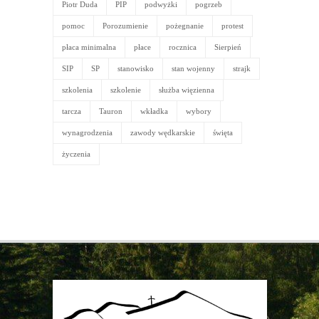
Piotr Duda
PIP
podwyżki
pogrzeb
pomoc
Porozumienie
pożegnanie
protest
płaca minimalna
płace
rocznica
Sierpień
SIP
SP
stanowisko
stan wojenny
strajk
szkolenia
szkolenie
służba więzienna
tarcza
Tauron
wkładka
wybory
wynagrodzenia
zawody wędkarskie
święta
życzenia