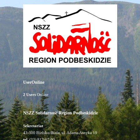
UserOnline
2 Users
Online
NSZZ Solidarność Region Podbeskidzie
Sekretariat
43-300 Bielsko-Biała, ul. Adama Asnyka 19
tel.
(33) 812-67-90