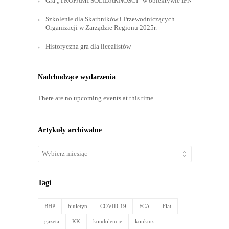
Gra „TROPAMI SOLIDARNOŚCI” w obiektywie IPN
Szkolenie dla Skarbników i Przewodniczących
Organizacji w Zarządzie Regionu 2025r.
Historyczna gra dla licealistów
Nadchodzące wydarzenia
There are no upcoming events at this time.
Artykuły archiwalne
Artykuły
archiwalne
Tagi
BHP
biuletyn
COVID-19
FCA
Fiat
gazeta
KK
kondolencje
konkurs