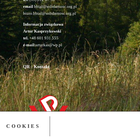
email
bbial@solidarnosc.org.pl
biuro.bbial@solidarnosc.org.pl
Informacja związkowa
Artur Kasprzykowski
tel.
+48 601 931 555
e-mail:
arturkas@wp.pl
QR : Kontakt
COOKIES