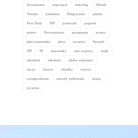
koronawirus
negocjacje
nekrolog
Odeszli
Oświata
pandemia
Pielgrzymka
pikieta
Piotr Duda
PIP
podwyżki
pogrzeb
pomoc
Porozumienie
pożegnanie
protest
płaca minimalna
płace
rocznica
Sierpień
SIP
SP
stanowisko
stan wojenny
strajk
szkolenia
szkolenie
służba więzienna
tarcza
Tauron
wkładka
wybory
wynagrodzenia
zawody wędkarskie
święta
życzenia