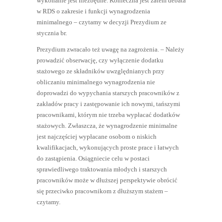
wykonanie jest niezbędne. Konieczna jest zatem debata
w RDS o zakresie i funkcji wynagrodzenia
minimalnego – czytamy w decyzji Prezydium ze
stycznia br.
Prezydium zwracało też uwagę na zagrożenia. – Należy
prowadzić obserwację, czy wyłączenie dodatku
stażowego ze składników uwzględnianych przy
obliczaniu minimalnego wynagrodzenia nie
doprowadzi do wypychania starszych pracowników z
zakładów pracy i zastępowanie ich nowymi, tańszymi
pracownikami, którym nie trzeba wypłacać dodatków
stażowych. Zwłaszcza, że wynagrodzenie minimalne
jest najczęściej wypłacane osobom o niskich
kwalifikacjach, wykonujących proste prace i łatwych
do zastąpienia. Osiągniecie celu w postaci
sprawiedliwego traktowania młodych i starszych
pracowników może w dłuższej perspektywie obrócić
się przeciwko pracownikom z dłuższym stażem –
czytamy.