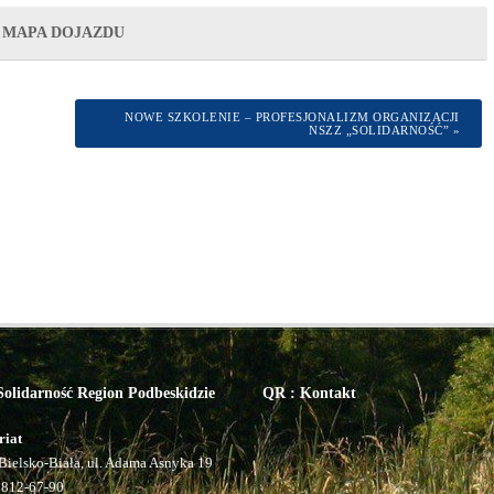
MAPA DOJAZDU
NOWE SZKOLENIE – PROFESJONALIZM ORGANIZACJI
NSZZ „SOLIDARNOŚĆ”
»
olidarność Region Podbeskidzie
QR : Kontakt
riat
Bielsko-Biała, ul. Adama Asnyka 19
 812-67-90