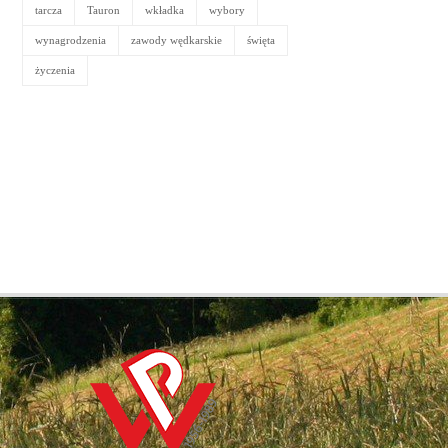
tarcza
Tauron
wkładka
wybory
wynagrodzenia
zawody wędkarskie
święta
życzenia