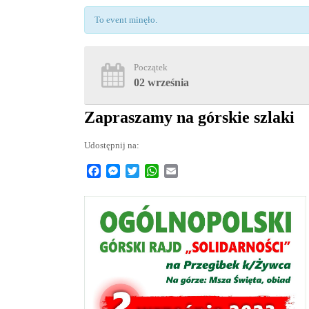
To event minęło.
Początek
02 września
Zapraszamy na górskie szlaki
Udostępnij na:
Facebook
Messenger
Twitter
WhatsApp
Email