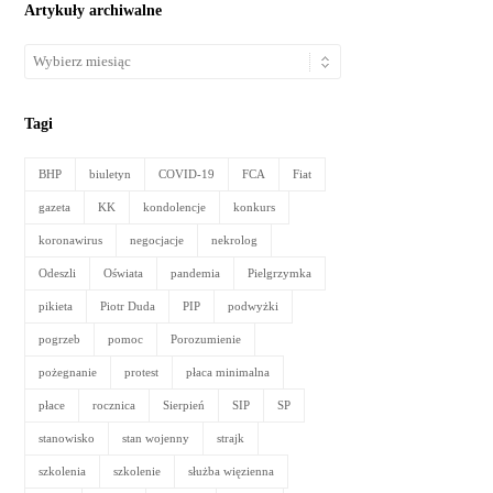
Artykuły archiwalne
Artykuły
archiwalne
Tagi
BHP
biuletyn
COVID-19
FCA
Fiat
gazeta
KK
kondolencje
konkurs
koronawirus
negocjacje
nekrolog
Odeszli
Oświata
pandemia
Pielgrzymka
pikieta
Piotr Duda
PIP
podwyżki
pogrzeb
pomoc
Porozumienie
pożegnanie
protest
płaca minimalna
płace
rocznica
Sierpień
SIP
SP
stanowisko
stan wojenny
strajk
szkolenia
szkolenie
służba więzienna