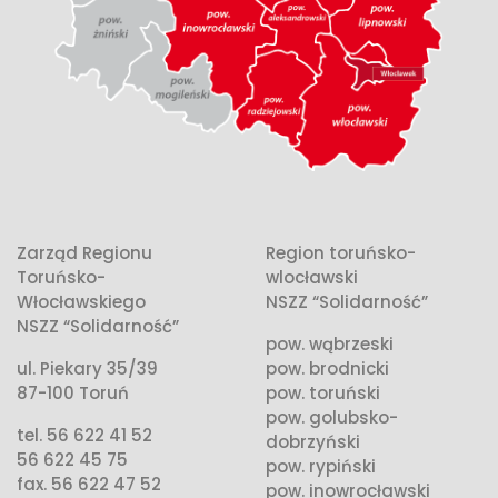
Zarząd Regionu
Region toruńsko-
Toruńsko-
wlocławski
Włocławskiego
NSZZ “Solidarność”
NSZZ “Solidarność”
pow. wąbrzeski
ul. Piekary 35/39
pow. brodnicki
87-100 Toruń
pow. toruński
pow. golubsko-
tel. 56 622 41 52
dobrzyński
56 622 45 75
pow. rypiński
fax. 56 622 47 52
pow. inowrocławski