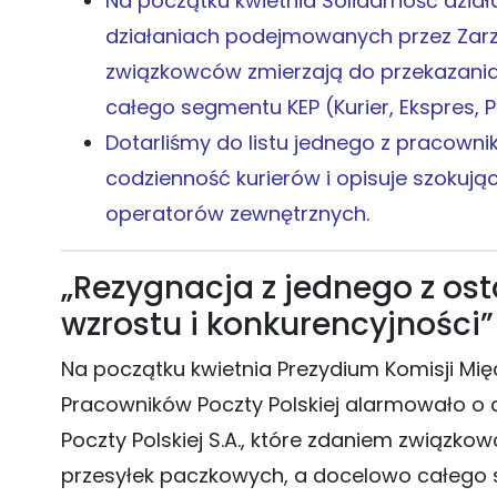
Na początku kwietnia Solidarność dział
działaniach podejmowanych przez Zarząd
związkowców zmierzają do przekazania
całego segmentu KEP (Kurier, Ekspres, P
Dotarliśmy do listu jednego z pracowni
codzienność kurierów i opisuje szokuj
operatorów zewnętrznych.
„Rezygnacja z jednego z os
wzrostu i konkurencyjności”
Na początku kwietnia Prezydium Komisji Mię
Pracowników Poczty Polskiej alarmowało o
Poczty Polskiej S.A., które zdaniem związko
przesyłek paczkowych, a docelowo całego s