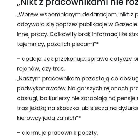
„Nikt z pracownikami nie r
„Wbrew wspomnianym deklaracjom, nikt z p
odbywała się poprzez publikacje w Gazecie p
innej pracy. Całkowity brak informacji że s
tajemnicy, poza ich plecami”*
– dodaje. Jak przekonuje, sprawa dotyczy 
rejonów, czy tras.
„Naszym pracownikom pozostają do obsługi r
podwykonawców. Na gorszych rejonach prac
obsługi, bo kurierzy nie zarabiają na pensj
tras jeżdżą na skoczka lub siedzą na dyżur
kierowcy jadą za nich”*
– alarmuje pracownik poczty.