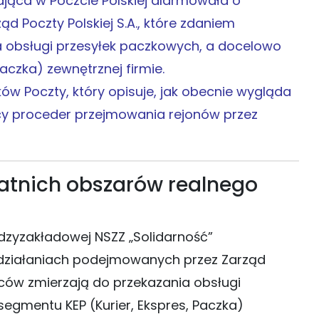
ająca w Poczcie Polskiej alarmowała o
 Poczty Polskiej S.A., które zdaniem
 obsługi przesyłek paczkowych, a docelowo
aczka) zewnętrznej firmie.
ków Poczty, który opisuje, jak obecnie wygląda
ący proceder przejmowania rejonów przez
tatnich obszarów realnego
dzyzakładowej NSZZ „Solidarność”
 działaniach podejmowanych przez Zarząd
wców zmierzają do przekazania obsługi
egmentu KEP (Kurier, Ekspres, Paczka)