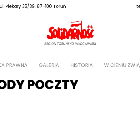
l. Piekary 35/39, 87-100 Toruń
t
KA PRAWNA
GALERIA
HISTORIA
W CIENIU ZWI
ODY POCZTY