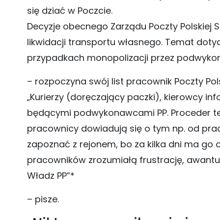
się dziać w Poczcie.
Decyzje obecnego Zarządu Poczty Polskiej S
likwidacji transportu własnego. Temat dot
przypadkach monopolizacji przez podwyk
– rozpoczyna swój list pracownik Poczty Pols
„Kurierzy (doręczający paczki), kierowcy i
będącymi podwykonawcami PP. Proceder ten 
pracownicy dowiadują się o tym np. od prac
zapoznać z rejonem, bo za kilka dni ma go 
pracowników zrozumiałą frustrację, awantur
Władz PP”*
– pisze.