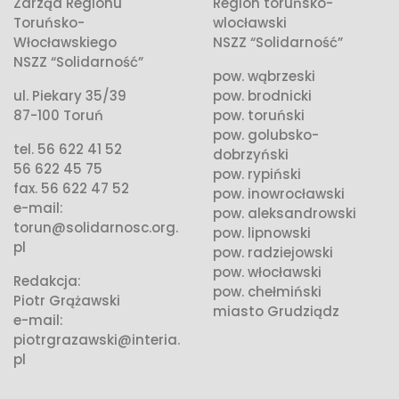
Zarząd Regionu
Region toruńsko-
Toruńsko-
wlocławski
Włocławskiego
NSZZ “Solidarność”
NSZZ “Solidarność”
pow. wąbrzeski
ul. Piekary 35/39
pow. brodnicki
87-100 Toruń
pow. toruński
pow. golubsko-
tel. 56 622 41 52
dobrzyński
56 622 45 75
pow. rypiński
fax. 56 622 47 52
pow. inowrocławski
e-mail:
pow. aleksandrowski
torun@solidarnosc.org.
pow. lipnowski
pl
pow. radziejowski
pow. włocławski
Redakcja:
pow. chełmiński
Piotr Grążawski
miasto Grudziądz
e-mail:
piotrgrazawski@interia.
pl