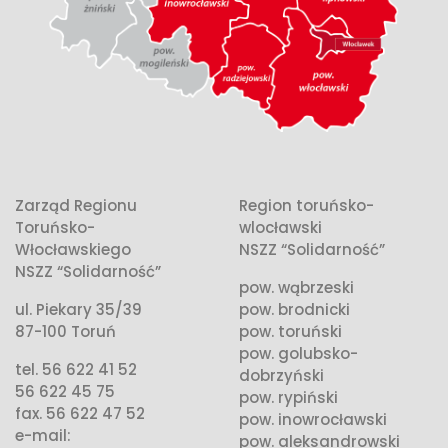
Zarząd Regionu
Region toruńsko-
Toruńsko-
wlocławski
Włocławskiego
NSZZ “Solidarność”
NSZZ “Solidarność”
pow. wąbrzeski
ul. Piekary 35/39
pow. brodnicki
87-100 Toruń
pow. toruński
pow. golubsko-
tel. 56 622 41 52
dobrzyński
56 622 45 75
pow. rypiński
fax. 56 622 47 52
pow. inowrocławski
e-mail:
pow. aleksandrowski