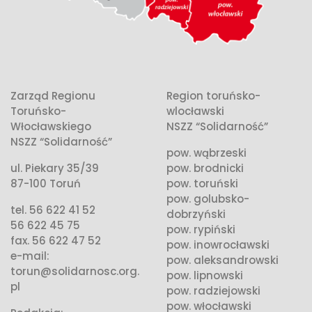
Zarząd Regionu
Region toruńsko-
Toruńsko-
wlocławski
Włocławskiego
NSZZ “Solidarność”
NSZZ “Solidarność”
pow. wąbrzeski
ul. Piekary 35/39
pow. brodnicki
87-100 Toruń
pow. toruński
pow. golubsko-
tel. 56 622 41 52
dobrzyński
56 622 45 75
pow. rypiński
fax. 56 622 47 52
pow. inowrocławski
e-mail:
pow. aleksandrowski
torun@solidarnosc.org.
pow. lipnowski
pl
pow. radziejowski
pow. włocławski