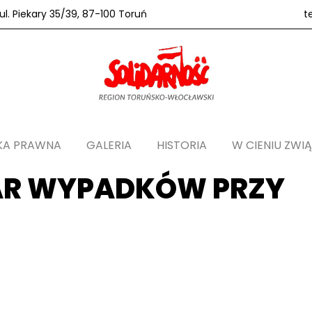
l. Piekary 35/39, 87-100 Toruń
t
KA PRAWNA
GALERIA
HISTORIA
W CIENIU ZWI
IAR WYPADKÓW PRZY