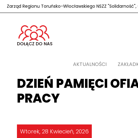
Zarząd Regionu Toruńsko-Włocławskiego NSZZ "Solidarność", u
DOŁĄCZ DO NAS
AKTUALNOŚCI
ZAKŁAD
DZIEŃ PAMIĘCI OF
PRACY
Wtorek, 28 Kwiecień, 2026