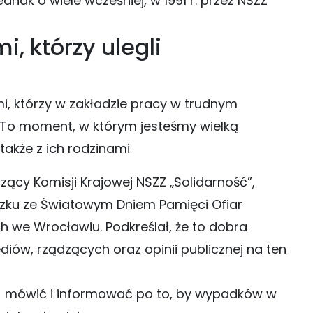
nak o wiele wcześniej, w 1991 r. przez NSZZ
, którzy ulegli
i, którzy w zakładzie pracy w trudnym
 To moment, w którym jesteśmy wielką
 także z ich rodzinami
ący Komisji Krajowej NSZZ „Solidarność”,
ązku ze Światowym Dniem Pamięci Ofiar
we Wrocławiu. Podkreślał, że to dobra
ów, rządzących oraz opinii publicznej na ten
…) mówić i informować po to, by wypadków w