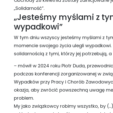
Obchody 28 kwietnia zostały zainicjowane jed
„Solidarność”.
„Jesteśmy myślami z tymi
wypadkowi”
W tym dniu wszyscy jesteśmy myślami z tym
momencie swojego życia ulegli wypadkowi.
solidarnością z tymi, którzy jej potrzebują, a
– mówił w 2024 roku Piotr Duda, przewodnicz
podczas konferencji zorganizowanej w zwi
Wypadków przy Pracy i Chorób Zawodowych 
okazja, aby zwrócić powszechną uwagę medi
problem.
My jako związkowcy robimy wszystko, by (