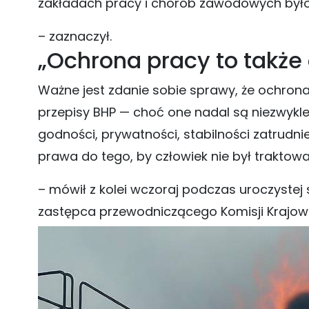
zakładach pracy i chorób zawodowych było 
– zaznaczył.
„Ochrona pracy to także
Ważne jest zdanie sobie sprawy, że ochrona p
przepisy BHP — choć one nadal są niezwykle
godności, prywatności, stabilności zatrudn
prawa do tego, by człowiek nie był traktow
– mówił z kolei wczoraj podczas uroczystej 
zastępca przewodniczącego Komisji Krajowe