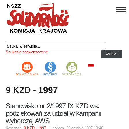
Szukanie zaawansowane
SZUKAJ
DOŁĄCZ DO NAS
EKSPERCI
WYBORY 2023
9 KZD - 1997
Stanowisko nr 2/1997 IX KZD ws.
podziękowań za udział w kampanii
wyborczej AWS
Kategoria:
9 KZD - 1997
sobota, 20 grudnia 1997 10:40