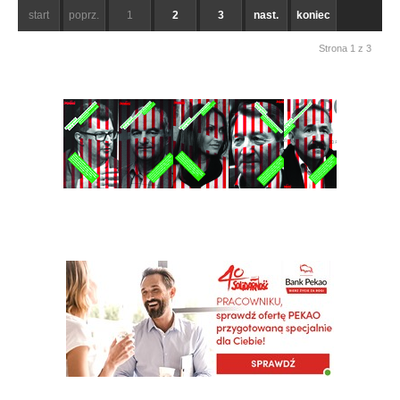
start
poprz.
1
2
3
nast.
koniec
Strona 1 z 3