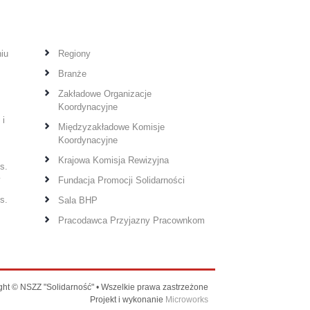
iu
Regiony
Branże
Zakładowe Organizacje
Koordynacyjne
 i
Międzyzakładowe Komisje
Koordynacyjne
Krajowa Komisja Rewizyjna
s.
y
Fundacja Promocji Solidarności
s.
Sala BHP
Pracodawca Przyjazny Pracownkom
ght © NSZZ "Solidarność" • Wszelkie prawa zastrzeżone
Projekt i wykonanie
Microworks