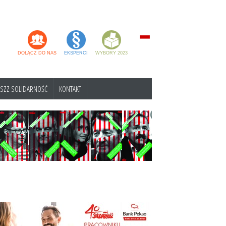
DOŁĄCZ DO NAS
EKSPERCI
WYBORY 2023
SZZ SOLIDARNOŚĆ
KONTAKT
 NSZZ SOLIDARNOŚĆ
ATRON
m jesteśmy
go
ymn
zie nas znajdziesz