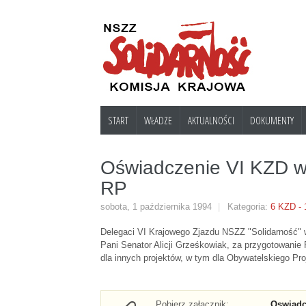
START
WŁADZE
AKTUALNOŚCI
DOKUMENTY
KRAJOWY ZJAZD
WIADOMOŚCI
STATUTOW
Oświadczenie VI KZD w
DELEGATÓW
RP
Kraj
Statut
Liczba delegatów w
Statut
sobota, 1 października 1994
Kategoria:
6 KZD - 
poszczególnych regionach
Regiony
Uchwała Fin
Delegaci VI Krajowego Zjazdu NSZZ "Solidarność" 
Spis uchw
Prezydium Krajowego Zjazdu
Pani Senator Alicji Grześkowiak, za przygotowanie Pr
Branże
Ordynacja W
Delegatów
dla innych projektów, w tym dla Obywatelskiego Pr
Wybory 2
Zagranica
Deklaracja 
Komisje Zjazdowe
Informacj
Dokume
Pobierz załącznik:
Oswiadc
Rozwój
2023-28