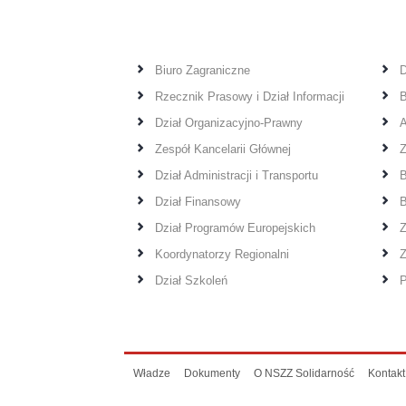
Biuro Zagraniczne
D
Rzecznik Prasowy i Dział Informacji
B
Dział Organizacyjno-Prawny
A
Zespół Kancelarii Głównej
Z
Dział Administracji i Transportu
B
Dział Finansowy
B
Dział Programów Europejskich
Z
Koordynatorzy Regionalni
Z
Dział Szkoleń
P
Władze
Dokumenty
O NSZZ Solidarność
Kontakt