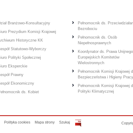
ział Branżowo-Konsultacyjny
Pełnomocnik ds. Przeciwdziałan
Bezrobociu
iuro Prezydium Komisji Krajowej
Pełnomocnik ds. Osób
rchiwum Historyczne KK
Niepełnosprawnych
espół Statutowo-Wyborczy
Koordynator ds. Prawa Unijnego
Europejskich Komitetów
iuro Polityki Społecznej
Wielostronnych
iuro Eksperckie
Pełnomocnik Komisji Krajowej d
espół Prawny
Bezpieczeństwa i Higieny Prac
espół Ekonomiczny
Pełnomocnik Komisji Krajowej d
Polityki Klimatycznej
ełnomocnik ds. Kobiet
Polityka cookies
Mapa strony
Szukaj
Copyri