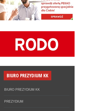
RCHIWUM KOMISJI
RAJOWEJ
chiwum Historyczne KK
frowe archiwum
dziel się historią
 postulatów
BIURO PREZYDIUM KK
BIURO PREZYDIUM KK
PREZYDIUM