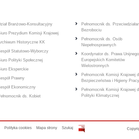
ział Branżowo-Konsultacyjny
Pełnomocnik ds. Przeciwdziałan
Bezrobociu
iuro Prezydium Komisji Krajowej
Pełnomocnik ds. Osób
rchiwum Historyczne KK
Niepełnosprawnych
espół Statutowo-Wyborczy
Koordynator ds. Prawa Unijnego
Europejskich Komitetów
iuro Polityki Społecznej
Wielostronnych
iuro Eksperckie
Pełnomocnik Komisji Krajowej d
espół Prawny
Bezpieczeństwa i Higieny Prac
espół Ekonomiczny
Pełnomocnik Komisji Krajowej d
Polityki Klimatycznej
ełnomocnik ds. Kobiet
Polityka cookies
Mapa strony
Szukaj
Copyri