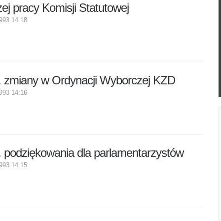
ej pracy Komisji Statutowej
Użyteczne linki
1993 14:18
. zmiany w Ordynacji Wyborczej KZD
1993 14:16
 podziękowania dla parlamentarzystów
1993 14:15