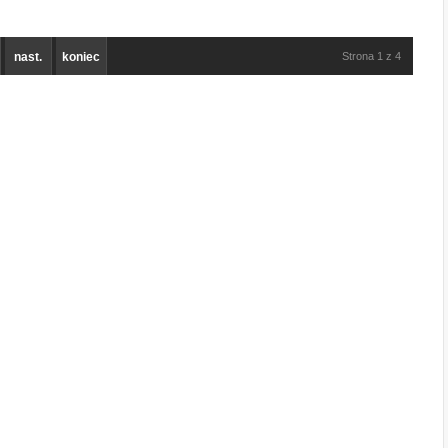
nast.
koniec
Strona 1 z 4