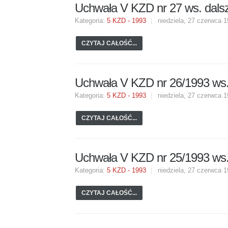
Uchwała V KZD nr 27 ws. dalsz
PATRON
Biuro Prasowe
Kategoria:
5 KZD - 1993
niedziela, 27 czerwca 
Grudzień 70
OPINIE
CZYTAJ CAŁOŚĆ...
Grudzień 70
Piotr Duda
Uchwała V KZD nr 26/1993 ws
Henryk Nakonieczny
Kategoria:
5 KZD - 1993
niedziela, 27 czerwca 
Marcin Zieleniecki
CZYTAJ CAŁOŚĆ...
Marek Lewandowski
Uchwała V KZD nr 25/1993 ws.
Kategoria:
5 KZD - 1993
niedziela, 27 czerwca 
CZYTAJ CAŁOŚĆ...