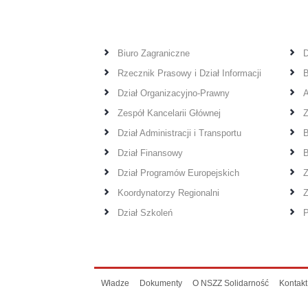
Biuro Zagraniczne
D
Rzecznik Prasowy i Dział Informacji
B
Dział Organizacyjno-Prawny
A
Zespół Kancelarii Głównej
Z
Dział Administracji i Transportu
B
Dział Finansowy
B
Dział Programów Europejskich
Z
Koordynatorzy Regionalni
Z
Dział Szkoleń
P
Władze
Dokumenty
O NSZZ Solidarność
Kontakt