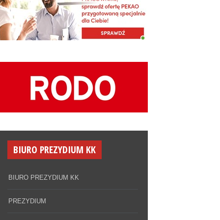
RCHIWUM KOMISJI
RAJOWEJ
chiwum Historyczne KK
frowe archiwum
dziel się historią
 postulatów
BIURO PREZYDIUM KK
BIURO PREZYDIUM KK
PREZYDIUM