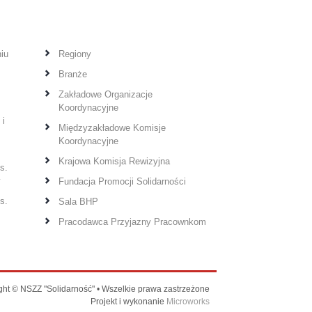
iu
Regiony
Branże
Zakładowe Organizacje
Koordynacyjne
 i
Międzyzakładowe Komisje
Koordynacyjne
Krajowa Komisja Rewizyjna
s.
y
Fundacja Promocji Solidarności
s.
Sala BHP
Pracodawca Przyjazny Pracownkom
ght © NSZZ "Solidarność" • Wszelkie prawa zastrzeżone
Projekt i wykonanie
Microworks