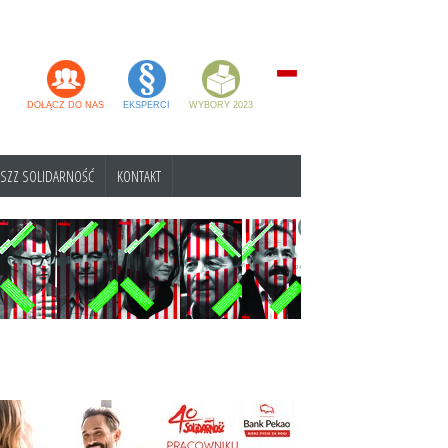
DOŁĄCZ DO NAS
EKSPERCI
WYBORY 2023
SZZ SOLIDARNOŚĆ
KONTAKT
 NSZZ SOLIDARNOŚĆ
ATRON
m jesteśmy
go
ymn
zie nas znajdziesz