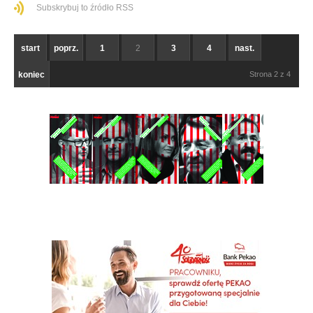
Subskrybuj to źródło RSS
start
poprz.
1
2
3
4
nast.
koniec
Strona 2 z 4