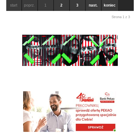
start
poprz.
1
2
3
nast.
koniec
Strona 1 z 3