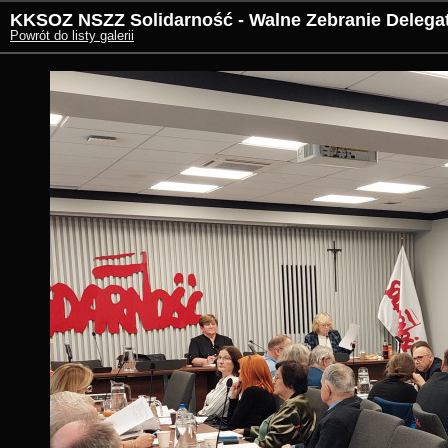
KKSOZ NSZZ Solidarność - Walne Zebranie Delegat
Powrót do listy galerii