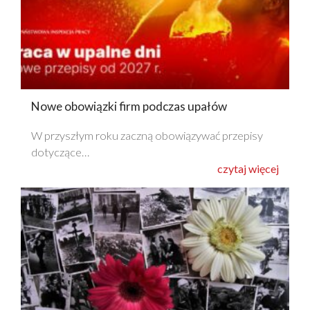
Nowe obowiązki firm podczas upałów
W przyszłym roku zaczną obowiązywać przepisy
dotyczące…
czytaj więcej