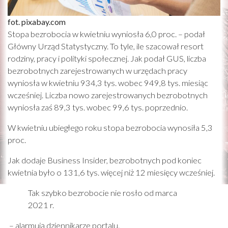
fot. pixabay.com
Stopa bezrobocia w kwietniu wyniosła 6,0 proc. – podał
Główny Urząd Statystyczny. To tyle, ile szacował resort
rodziny, pracy i polityki społecznej. Jak podał GUS, liczba
bezrobotnych zarejestrowanych w urzędach pracy
wyniosła w kwietniu 934,3 tys. wobec 949,8 tys. miesiąc
wcześniej. Liczba nowo zarejestrowanych bezrobotnych
wyniosła zaś 89,3 tys. wobec 99,6 tys. poprzednio.
W kwietniu ubiegłego roku stopa bezrobocia wynosiła 5,3
proc.
Jak dodaje Business Insider, bezrobotnych pod koniec
kwietnia było o 131,6 tys. więcej niż 12 miesięcy wcześniej.
Tak szybko bezrobocie nie rosło od marca
2021 r.
– alarmują dziennikarze portalu.