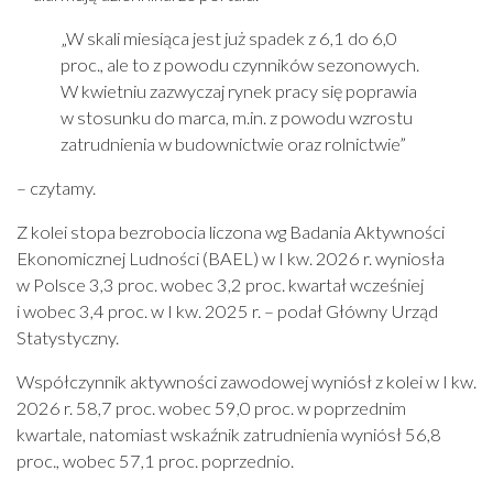
„W skali miesiąca jest już spadek z 6,1 do 6,0
proc., ale to z powodu czynników sezonowych.
W kwietniu zazwyczaj rynek pracy się poprawia
w stosunku do marca, m.in. z powodu wzrostu
zatrudnienia w budownictwie oraz rolnictwie”
– czytamy.
Z kolei stopa bezrobocia liczona wg Badania Aktywności
Ekonomicznej Ludności (BAEL) w I kw. 2026 r. wyniosła
w Polsce 3,3 proc. wobec 3,2 proc. kwartał wcześniej
i wobec 3,4 proc. w I kw. 2025 r. – podał Główny Urząd
Statystyczny.
Współczynnik aktywności zawodowej wyniósł z kolei w I kw.
2026 r. 58,7 proc. wobec 59,0 proc. w poprzednim
kwartale, natomiast wskaźnik zatrudnienia wyniósł 56,8
proc., wobec 57,1 proc. poprzednio.