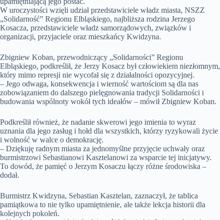
upamiętniającą jego postać.
W uroczystości wzięli udział przedstawiciele władz miasta, NSZZ
„Solidarność” Regionu Elbląskiego, najbliższa rodzina Jerzego
Kosacza, przedstawiciele władz samorządowych, związków i
organizacji, przyjaciele oraz mieszkańcy Kwidzyna.
Zbigniew Koban, przewodniczący „Solidarności” Regionu
Elbląskiego, podkreślił, że Jerzy Kosacz był człowiekiem niezłomnym,
który mimo represji nie wycofał się z działalności opozycyjnej.
– Jego odwaga, konsekwencja i wierność wartościom są dla nas
zobowiązaniem do dalszego pielęgnowania tradycji Solidarności i
budowania wspólnoty wokół tych ideałów – mówił Zbigniew Koban.
Podkreślił również, że nadanie skwerowi jego imienia to wyraz
uznania dla jego zasług i hołd dla wszystkich, którzy ryzykowali życie
i wolność w walce o demokrację.
– Dziękuję radnym miasta za jednomyślne przyjęcie uchwały oraz
burmistrzowi Sebastianowi Kasztelanowi za wsparcie tej inicjatywy.
To dowód, że pamięć o Jerzym Kosaczu łączy różne środowiska –
dodał.
Burmistrz Kwidzyna, Sebastian Kasztelan, zaznaczył, że tablica
pamiątkowa to nie tylko upamiętnienie, ale także lekcja historii dla
kolejnych pokoleń.