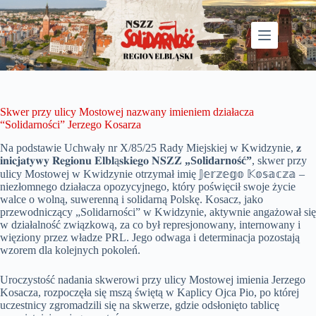
Przejdź
do
treści
Skwer przy ulicy Mostowej nazwany imieniem działacza
“Solidarności” Jerzego Kosarza
Na podstawie Uchwały nr X/85/25 Rady Miejskiej w Kwidzynie, 𝐳
𝐢𝐧𝐢𝐜𝐣𝐚𝐭𝐲𝐰𝐲 𝐑𝐞𝐠𝐢𝐨𝐧𝐮 𝐄𝐥𝐛𝐥ą𝐬𝐤𝐢𝐞𝐠𝐨 𝐍𝐒𝐙𝐙
„Solidarność”
, skwer przy
ulicy Mostowej w Kwidzynie otrzymał imię 𝕁𝕖𝕣𝕫𝕖𝕘𝕠 𝕂𝕠𝕤𝕒𝕔𝕫𝕒 –
niezłomnego działacza opozycyjnego, który poświęcił swoje życie
walce o wolną, suwerenną i solidarną Polskę. Kosacz, jako
przewodniczący „Solidarności” w Kwidzynie, aktywnie angażował się
w działalność związkową, za co był represjonowany, internowany i
więziony przez władze PRL. Jego odwaga i determinacja pozostają
wzorem dla kolejnych pokoleń.
Uroczystość nadania skwerowi przy ulicy Mostowej imienia Jerzego
Kosacza, rozpoczęła się mszą świętą w Kaplicy Ojca Pio, po której
uczestnicy zgromadzili się na skwerze, gdzie odsłonięto tablicę