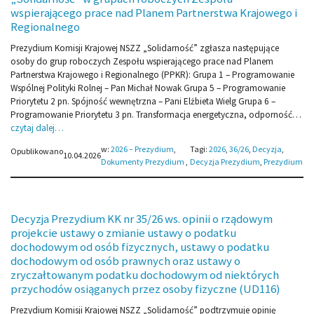
wspierającego prace nad Planem Partnerstwa Krajowego i
Regionalnego
Prezydium Komisji Krajowej NSZZ „Solidarność” zgłasza następujące
osoby do grup roboczych Zespołu wspierającego prace nad Planem
Partnerstwa Krajowego i Regionalnego (PPKR): Grupa 1 – Programowanie
Wspólnej Polityki Rolnej – Pan Michał Nowak Grupa 5 – Programowanie
Priorytetu 2 pn. Spójność wewnętrzna – Pani Elżbieta Wielg Grupa 6 –
Programowanie Priorytetu 3 pn. Transformacja energetyczna, odporność…
czytaj dalej…
w:
2026 – Prezydium
, 
Tagi:
2026
, 
36/26
, 
Decyzja
, 
Opublikowano
10.04.2026
Dokumenty Prezydium
,
Decyzja Prezydium
, 
Prezydium
Decyzja Prezydium KK nr 35/26 ws. opinii o rządowym
projekcie ustawy o zmianie ustawy o podatku
dochodowym od osób fizycznych, ustawy o podatku
dochodowym od osób prawnych oraz ustawy o
zryczałtowanym podatku dochodowym od niektórych
przychodów osiąganych przez osoby fizyczne (UD116)
Prezydium Komisji Krajowej NSZZ „Solidarność” podtrzymuje opinię