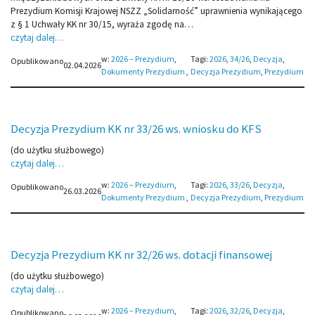
Prezydium Komisji Krajowej NSZZ „Solidarność” uprawnienia wynikającego
z § 1 Uchwały KK nr 30/15, wyraża zgodę na…
czytaj dalej…
w:
2026 – Prezydium
, 
Tagi:
2026
, 
34/26
, 
Decyzja
, 
Opublikowano
02.04.2026
Dokumenty Prezydium
,
Decyzja Prezydium
, 
Prezydium
Decyzja Prezydium KK nr 33/26 ws. wniosku do KFS
(do użytku służbowego)
czytaj dalej…
w:
2026 – Prezydium
, 
Tagi:
2026
, 
33/26
, 
Decyzja
, 
Opublikowano
26.03.2026
Dokumenty Prezydium
,
Decyzja Prezydium
, 
Prezydium
Decyzja Prezydium KK nr 32/26 ws. dotacji finansowej
(do użytku służbowego)
czytaj dalej…
w:
2026 – Prezydium
, 
Tagi:
2026
, 
32/26
, 
Decyzja
, 
Opublikowano