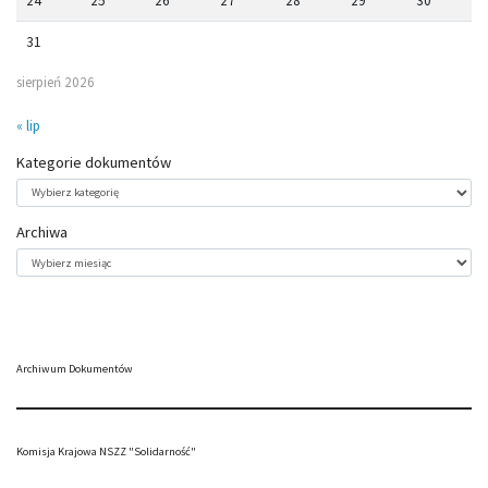
24
25
26
27
28
29
30
31
sierpień 2026
« lip
Kategorie dokumentów
Kategorie
dokumentów
Archiwa
Archiwa
Archiwum Dokumentów
Komisja Krajowa NSZZ "Solidarność"