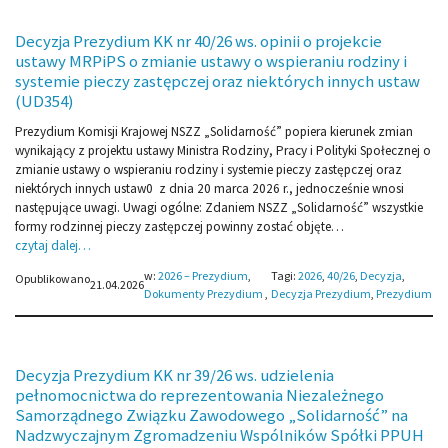
Decyzja Prezydium KK nr 40/26 ws. opinii o projekcie
ustawy MRPiPS o zmianie ustawy o wspieraniu rodziny i
systemie pieczy zastępczej oraz niektórych innych ustaw
(UD354)
Prezydium Komisji Krajowej NSZZ „Solidarność” popiera kierunek zmian
wynikający z projektu ustawy Ministra Rodziny, Pracy i Polityki Społecznej o
zmianie ustawy o wspieraniu rodziny i systemie pieczy zastępczej oraz
niektórych innych ustaw0 z dnia 20 marca 2026 r., jednocześnie wnosi
następujące uwagi. Uwagi ogólne: Zdaniem NSZZ „Solidarność” wszystkie
formy rodzinnej pieczy zastępczej powinny zostać objęte…
czytaj dalej…
w:
2026 – Prezydium
, 
Tagi:
2026
, 
40/26
, 
Decyzja
, 
Opublikowano
21.04.2026
Dokumenty Prezydium
,
Decyzja Prezydium
, 
Prezydium
Decyzja Prezydium KK nr 39/26 ws. udzielenia
pełnomocnictwa do reprezentowania Niezależnego
Samorządnego Związku Zawodowego „Solidarność” na
Nadzwyczajnym Zgromadzeniu Wspólników Spółki PPUH