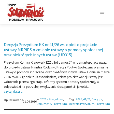
Skip
to
content
Decyzja Prezydium KK nr 41/26 ws. opinii o projekcie
ustawy MRPiPS o zmianie ustawy o pomocy społecznej
oraz niektórych innych ustaw (UD315)
Prezydium Komisji Krajowej NSZZ „Solidarność” wnosi następujące uwagi
do projektu ustawy Ministra Rodziny, Pracy i Polityki Społecznej o zmianie
ustawy o pomocy społecznej oraz niektórych innych ustaw z dnia 26 marca
2026 roku. Zgodnie z uzasadnieniem, celem projektowanej ustawy jest
wdrożenie pierwszego etapu reformy systemu pomocy społecznej, w
odpowiedzi na potrzebę zwiększenia dostępności i jakości…
czytaj dalej…
w:
2026 – Prezydium
, 
Tagi:
2026
, 
41/26
, 
Decyzja
, 
Opublikowano
21.04.2026
Dokumenty Prezydium
,
Decyzja Prezydium
, 
Prezydium