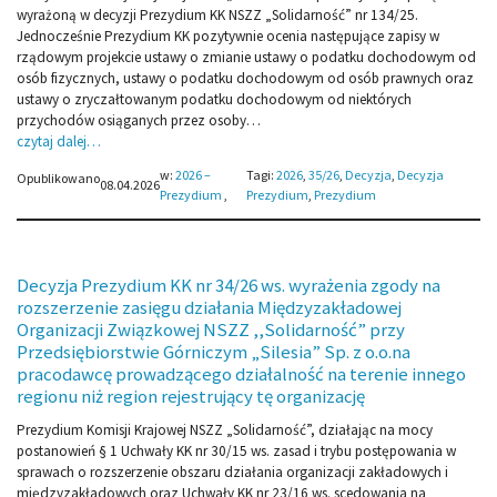
wyrażoną w decyzji Prezydium KK NSZZ „Solidarność” nr 134/25.
Jednocześnie Prezydium KK pozytywnie ocenia następujące zapisy w
rządowym projekcie ustawy o zmianie ustawy o podatku dochodowym od
osób fizycznych, ustawy o podatku dochodowym od osób prawnych oraz
ustawy o zryczałtowanym podatku dochodowym od niektórych
przychodów osiąganych przez osoby…
czytaj dalej…
w:
2026 –
Tagi:
2026
, 
35/26
, 
Decyzja
, 
Decyzja
Opublikowano
08.04.2026
Prezydium
,
Prezydium
, 
Prezydium
Decyzja Prezydium KK nr 34/26 ws. wyrażenia zgody na
rozszerzenie zasięgu działania Międzyzakładowej
Organizacji Związkowej NSZZ ,,Solidarność” przy
Przedsiębiorstwie Górniczym „Silesia” Sp. z o.o.na
pracodawcę prowadzącego działalność na terenie innego
regionu niż region rejestrujący tę organizację
Prezydium Komisji Krajowej NSZZ „Solidarność”, działając na mocy
postanowień § 1 Uchwały KK nr 30/15 ws. zasad i trybu postępowania w
sprawach o rozszerzenie obszaru działania organizacji zakładowych i
międzyzakładowych oraz Uchwały KK nr 23/16 ws. scedowania na