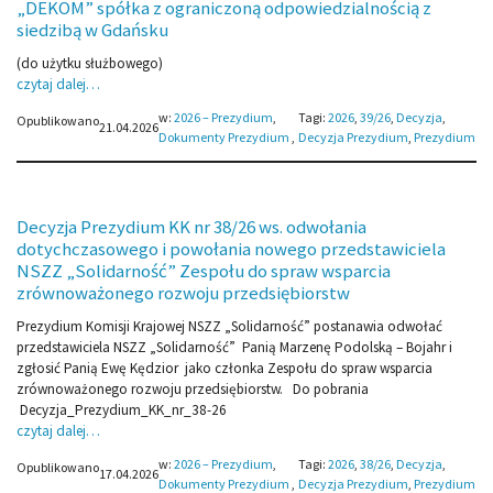
„DEKOM” spółka z ograniczoną odpowiedzialnością z
siedzibą w Gdańsku
(do użytku służbowego)
czytaj dalej…
w:
2026 – Prezydium
, 
Tagi:
2026
, 
39/26
, 
Decyzja
, 
Opublikowano
21.04.2026
Dokumenty Prezydium
,
Decyzja Prezydium
, 
Prezydium
Decyzja Prezydium KK nr 38/26 ws. odwołania
dotychczasowego i powołania nowego przedstawiciela
NSZZ „Solidarność” Zespołu do spraw wsparcia
zrównoważonego rozwoju przedsiębiorstw
Prezydium Komisji Krajowej NSZZ „Solidarność” postanawia odwołać
przedstawiciela NSZZ „Solidarność” Panią Marzenę Podolską – Bojahr i
zgłosić Panią Ewę Kędzior jako członka Zespołu do spraw wsparcia
zrównoważonego rozwoju przedsiębiorstw. Do pobrania
Decyzja_Prezydium_KK_nr_38-26
czytaj dalej…
w:
2026 – Prezydium
, 
Tagi:
2026
, 
38/26
, 
Decyzja
, 
Opublikowano
17.04.2026
Dokumenty Prezydium
,
Decyzja Prezydium
, 
Prezydium