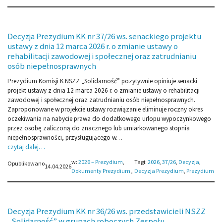
Decyzja Prezydium KK nr 37/26 ws. senackiego projektu
ustawy z dnia 12 marca 2026 r. o zmianie ustawy o
rehabilitacji zawodowej i społecznej oraz zatrudnianiu
osób niepełnosprawnych
Prezydium Komisji K NSZZ „Solidarność” pozytywnie opiniuje senacki
projekt ustawy z dnia 12 marca 2026 r. o zmianie ustawy o rehabilitacji
zawodowej i społecznej oraz zatrudnianiu osób niepełnosprawnych.
Zaproponowane w projekcie ustawy rozwiązanie eliminuje roczny okres
oczekiwania na nabycie prawa do dodatkowego urlopu wypoczynkowego
przez osobę zaliczoną do znacznego lub umiarkowanego stopnia
niepełnosprawności, przysługującego w…
czytaj dalej…
w:
2026 – Prezydium
, 
Tagi:
2026
, 
37/26
, 
Decyzja
, 
Opublikowano
14.04.2026
Dokumenty Prezydium
,
Decyzja Prezydium
, 
Prezydium
Decyzja Prezydium KK nr 36/26 ws. przedstawicieli NSZZ
„Solidarność” w grupach roboczych Zespołu