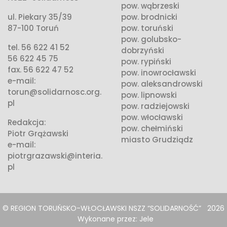
pow. wąbrzeski
ul. Piekary 35/39
pow. brodnicki
87-100 Toruń
pow. toruński
pow. golubsko-
tel. 56 622 41 52
dobrzyński
56 622 45 75
pow. rypiński
fax. 56 622 47 52
pow. inowrocławski
e-mail:
pow. aleksandrowski
torun@solidarnosc.org.
pow. lipnowski
pl
pow. radziejowski
pow. włocławski
Redakcja:
pow. chełmiński
Piotr Grążawski
miasto Grudziądz
e-mail:
piotrgrazawski@interia.
pl
© REGION TORUŃSKO-WŁOCŁAWSKI NSZZ “SOLIDARNOŚĆ”
2026
Wykonane przez:
Jele