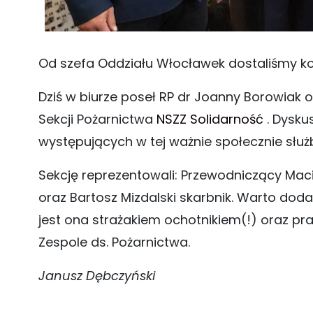
Od szefa Oddziału Włocławek dostaliśmy k
Dziś w biurze poseł RP dr Joanny Borowiak 
Sekcji Pożarnictwa
NSZZ Solidarność
. Dysku
występujących w tej ważnie społecznie służb
Sekcję reprezentowali: Przewodniczący Maci
oraz Bartosz Mizdalski skarbnik. Warto dodać
jest ona strażakiem ochotnikiem(!) oraz p
Zespole ds. Pożarnictwa.
Janusz Dębczyński