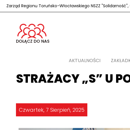
Zarząd Regionu Toruńsko-Włocławskiego NSZZ "Solidarność", u
DOŁĄCZ DO NAS
AKTUALNOŚCI
ZAKŁAD
STRAŻACY „S” U P
Czwartek, 7 Sierpień, 2025