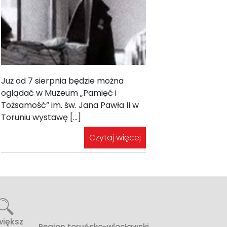
Już od 7 sierpnia będzie można
oglądać w Muzeum „Pamięć i
Tożsamość” im. św. Jana Pawła II w
Toruniu wystawę […]
Czytaj więcej
większ
Region toruńsko-wlocławski