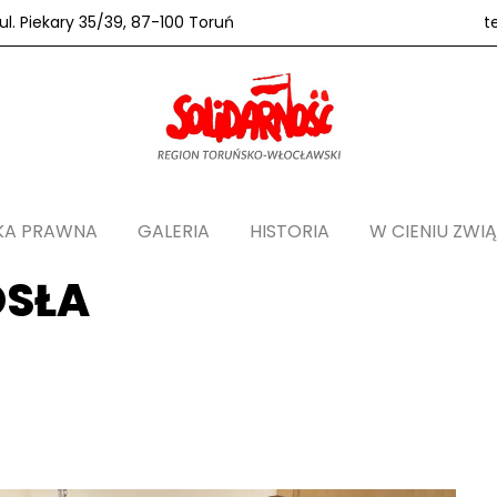
l. Piekary 35/39, 87-100 Toruń
t
KA PRAWNA
GALERIA
HISTORIA
W CIENIU ZWI
OSŁA