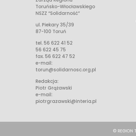
Toruńsko-Włocławskiego
NSZZ “Solidarność”
ul. Piekary 35/39
87-100 Toruń
tel. 56 622 41 52
56 622 45 75
fax. 56 622 47 52
e-mail:
torun@solidarnosc.org.pl
Redakcja:
Piotr Grążawski
e-mail:
piotrgrazawski@interia.pl
© REGION 