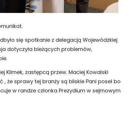
omunikat.
odbyło się spotkanie z delegacją Wojewódzkiej
sja dotyczyła bieżących problemów,
ie.
ej Klimek, zastępcą przew. Maciej Kowalski
 , że sprawy tej branży są bliskie Pani poseł bo
racuje w randze członka Prezydium w sejmowym