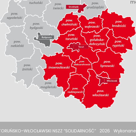
m
TORUŃSKO-WŁOCŁAWSKI NSZZ “SOLIDARNOŚĆ”
2026
Wykonane 