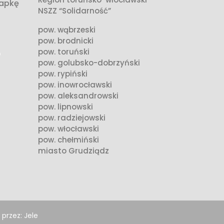
apkę
NSZZ “Solidarność”
pow. wąbrzeski
pow. brodnicki
pow. toruński
pow. golubsko-dobrzyński
pow. rypiński
pow. inowrocławski
pow. aleksandrowski
pow. lipnowski
pow. radziejowski
pow. włocławski
pow. chełmiński
miasto Grudziądz
przez:
Jele