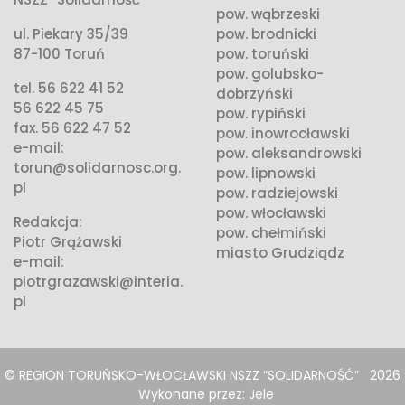
pow. wąbrzeski
ul. Piekary 35/39
pow. brodnicki
87-100 Toruń
pow. toruński
pow. golubsko-
tel. 56 622 41 52
dobrzyński
56 622 45 75
pow. rypiński
fax. 56 622 47 52
pow. inowrocławski
e-mail:
pow. aleksandrowski
torun@solidarnosc.org.
pow. lipnowski
pl
pow. radziejowski
pow. włocławski
Redakcja:
pow. chełmiński
Piotr Grążawski
miasto Grudziądz
e-mail:
piotrgrazawski@interia.
pl
© REGION TORUŃSKO-WŁOCŁAWSKI NSZZ “SOLIDARNOŚĆ”
2026
Wykonane przez:
Jele