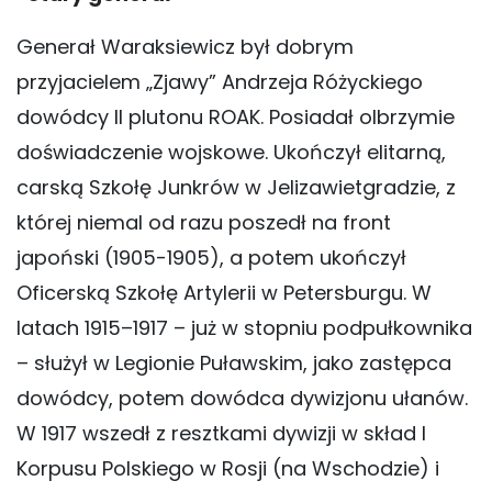
Generał Waraksiewicz był dobrym
przyjacielem „Zjawy” Andrzeja Różyckiego
dowódcy II plutonu ROAK. Posiadał olbrzymie
doświadczenie wojskowe. Ukończył elitarną,
carską Szkołę Junkrów w Jelizawietgradzie, z
której niemal od razu poszedł na front
japoński (1905-1905), a potem ukończył
Oficerską Szkołę Artylerii w Petersburgu. W
latach 1915–1917 – już w stopniu podpułkownika
– służył w Legionie Puławskim, jako zastępca
dowódcy, potem dowódca dywizjonu ułanów.
W 1917 wszedł z resztkami dywizji w skład I
Korpusu Polskiego w Rosji (na Wschodzie) i