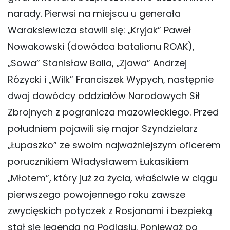
narady. Pierwsi na miejscu u generała
Waraksiewicza stawili się: „Kryjak” Paweł
Nowakowski (dowódca batalionu ROAK),
„Sowa” Stanisław Balla, „Zjawa” Andrzej
Rózycki i „Wilk” Franciszek Wypych, następnie
dwaj dowódcy oddziałów Narodowych Sił
Zbrojnych z pogranicza mazowieckiego. Przed
południem pojawili się major Szyndzielarz
„Łupaszko” ze swoim najważniejszym oficerem
porucznikiem Władysławem Łukasikiem
„Młotem”, który już za życia, właściwie w ciągu
pierwszego powojennego roku zawsze
zwycięskich potyczek z Rosjanami i bezpieką
stał się legendą na Podlasiu. Ponieważ po