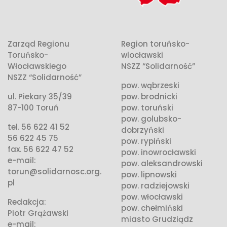
Zarząd Regionu
Region toruńsko-
Toruńsko-
wlocławski
Włocławskiego
NSZZ “Solidarność”
NSZZ “Solidarność”
pow. wąbrzeski
ul. Piekary 35/39
pow. brodnicki
87-100 Toruń
pow. toruński
pow. golubsko-
tel. 56 622 41 52
dobrzyński
56 622 45 75
pow. rypiński
fax. 56 622 47 52
pow. inowrocławski
e-mail:
pow. aleksandrowski
torun@solidarnosc.org.
pow. lipnowski
pl
pow. radziejowski
pow. włocławski
Redakcja:
pow. chełmiński
Piotr Grążawski
miasto Grudziądz
e-mail: