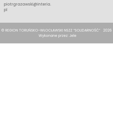
piotrgrazawski@interia.
pl
© REGION TORUŃSKO-WŁOCŁAWSKI NSZZ “SOLIDARNOŚĆ”
2026
Wykonane przez:
Jele