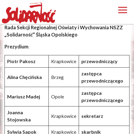
Rada Sekcji Regionalnej Oświaty i Wychowania NSZZ
„Solidarność” Śląska Opolskiego
Prezydium
:
Piotr Pakosz
Krapkowice
przewodniczący
zastępca
Alina Chęcińska
Brzeg
przewodniczącego
zastępca
Mariusz Madej
Opole
przewodniczącego
Joanna
Krapkowice
sekretarz
Stojowska
Sylwia Sapok
Krapkowice
skarbnik